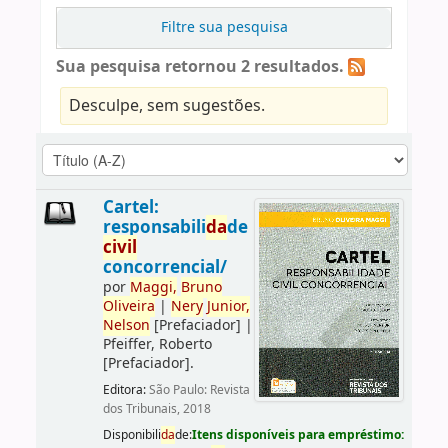
Filtre sua pesquisa
Sua pesquisa retornou 2 resultados.
Desculpe, sem sugestões.
Cartel:
responsabili
da
de
civil
concorrencial/
por
Maggi,
Bruno
Oliveira
|
Nery
Junior,
Nelson
[Prefaciador]
|
Pfeiffer, Roberto
[Prefaciador]
.
Editora:
São Paulo: Revista
dos Tribunais, 2018
Disponibili
da
de:
Itens disponíveis para empréstimo: