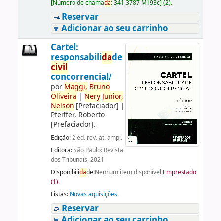
[
Número de chama
da
:
341.3787 M193c
]
(2).
Reservar
Adicionar ao seu carrinho
Cartel:
responsabili
da
de
civil
concorrencial/
por
Maggi,
Bruno
Oliveira
|
Nery
Junior,
Nelson
[Prefaciador]
|
Pfeiffer, Roberto
[Prefaciador]
.
Edição:
2.ed. rev. at. ampl.
Editora:
São Paulo: Revista
dos Tribunais, 2021
Disponibili
da
de:
Nenhum item disponível
Emprestado
(1).
Listas:
Novas aquisições
.
Reservar
Adicionar ao seu carrinho