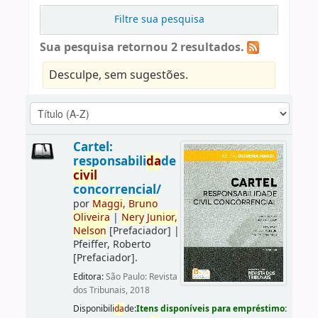
Filtre sua pesquisa
Sua pesquisa retornou 2 resultados.
Desculpe, sem sugestões.
Cartel:
responsabili
da
de
civil
concorrencial/
por
Maggi,
Bruno
Oliveira
|
Nery
Junior,
Nelson
[Prefaciador]
|
Pfeiffer, Roberto
[Prefaciador]
.
Editora:
São Paulo: Revista
dos Tribunais, 2018
Disponibili
da
de:
Itens disponíveis para empréstimo: