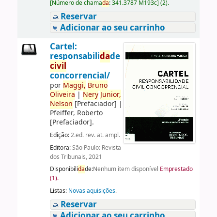
[
Número de chama
da
:
341.3787 M193c
]
(2).
Reservar
Adicionar ao seu carrinho
Cartel:
responsabili
da
de
civil
concorrencial/
por
Maggi,
Bruno
Oliveira
|
Nery
Junior,
Nelson
[Prefaciador]
|
Pfeiffer, Roberto
[Prefaciador]
.
Edição:
2.ed. rev. at. ampl.
Editora:
São Paulo: Revista
dos Tribunais, 2021
Disponibili
da
de:
Nenhum item disponível
Emprestado
(1).
Listas:
Novas aquisições
.
Reservar
Adicionar ao seu carrinho