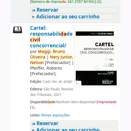
[
Número de chama
da
:
341.3787 M193c
]
(2).
Reservar
Adicionar ao seu carrinho
Cartel:
responsabili
da
de
civil
concorrencial/
por
Maggi,
Bruno
Oliveira
|
Nery
Junior,
Nelson
[Prefaciador]
|
Pfeiffer, Roberto
[Prefaciador]
.
Edição:
2.ed. rev. at. ampl.
Editora:
São Paulo: Revista
dos Tribunais, 2021
Disponibili
da
de:
Nenhum item disponível
Emprestado
(1).
Listas:
Novas aquisições
.
Reservar
Adicionar ao seu carrinho