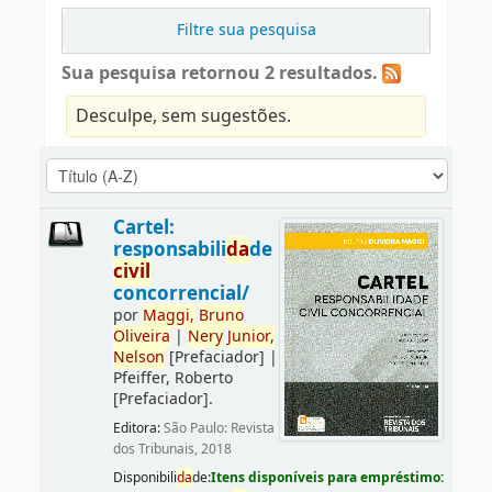
Filtre sua pesquisa
Sua pesquisa retornou 2 resultados.
Desculpe, sem sugestões.
Cartel:
responsabili
da
de
civil
concorrencial/
por
Maggi,
Bruno
Oliveira
|
Nery
Junior,
Nelson
[Prefaciador]
|
Pfeiffer, Roberto
[Prefaciador]
.
Editora:
São Paulo: Revista
dos Tribunais, 2018
Disponibili
da
de:
Itens disponíveis para empréstimo: