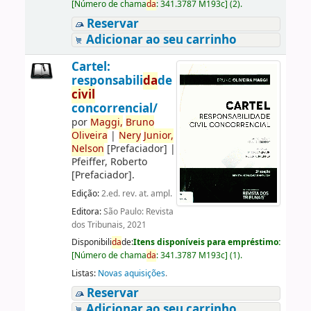
[
Número de chama
da
:
341.3787 M193c
]
(2).
Reservar
Adicionar ao seu carrinho
Cartel:
responsabili
da
de
civil
concorrencial/
por
Maggi,
Bruno
Oliveira
|
Nery
Junior,
Nelson
[Prefaciador]
|
Pfeiffer, Roberto
[Prefaciador]
.
Edição:
2.ed. rev. at. ampl.
Editora:
São Paulo: Revista
dos Tribunais, 2021
Disponibili
da
de:
Itens disponíveis para empréstimo:
[
Número de chama
da
:
341.3787 M193c
]
(1).
Listas:
Novas aquisições
.
Reservar
Adicionar ao seu carrinho