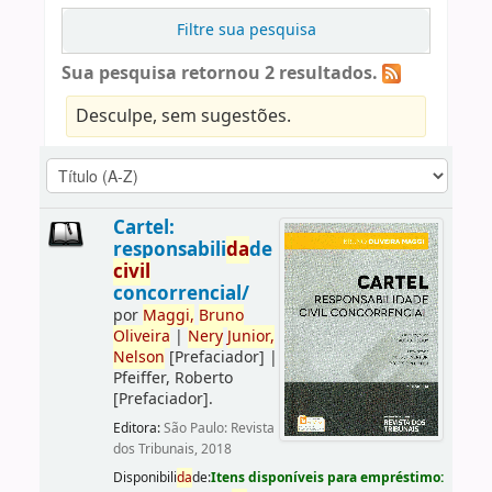
Filtre sua pesquisa
Sua pesquisa retornou 2 resultados.
Desculpe, sem sugestões.
Cartel:
responsabili
da
de
civil
concorrencial/
por
Maggi,
Bruno
Oliveira
|
Nery
Junior,
Nelson
[Prefaciador]
|
Pfeiffer, Roberto
[Prefaciador]
.
Editora:
São Paulo: Revista
dos Tribunais, 2018
Disponibili
da
de:
Itens disponíveis para empréstimo: