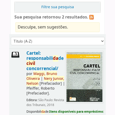
Filtre sua pesquisa
Sua pesquisa retornou 2 resultados.
Desculpe, sem sugestões.
Cartel:
responsabili
da
de
civil
concorrencial/
por
Maggi,
Bruno
Oliveira
|
Nery
Junior,
Nelson
[Prefaciador]
|
Pfeiffer, Roberto
[Prefaciador]
.
Editora:
São Paulo: Revista
dos Tribunais, 2018
Disponibili
da
de:
Itens disponíveis para empréstimo: