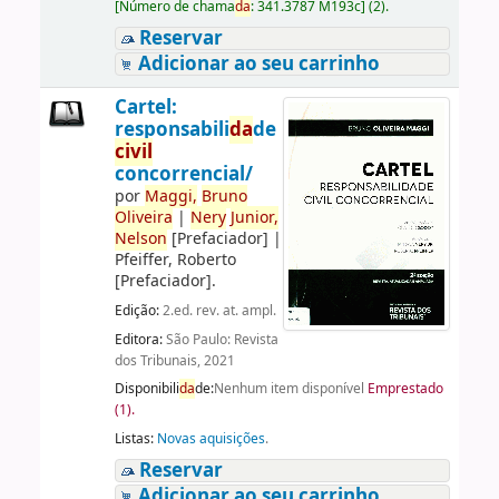
[
Número de chama
da
:
341.3787 M193c
]
(2).
Reservar
Adicionar ao seu carrinho
Cartel:
responsabili
da
de
civil
concorrencial/
por
Maggi,
Bruno
Oliveira
|
Nery
Junior,
Nelson
[Prefaciador]
|
Pfeiffer, Roberto
[Prefaciador]
.
Edição:
2.ed. rev. at. ampl.
Editora:
São Paulo: Revista
dos Tribunais, 2021
Disponibili
da
de:
Nenhum item disponível
Emprestado
(1).
Listas:
Novas aquisições
.
Reservar
Adicionar ao seu carrinho