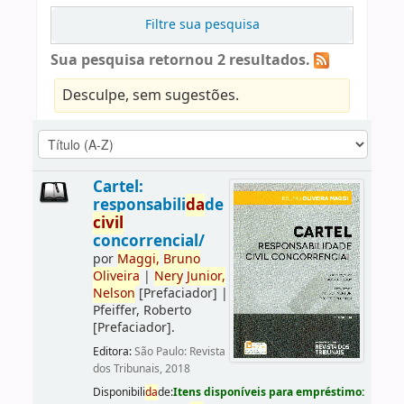
Filtre sua pesquisa
Sua pesquisa retornou 2 resultados.
Desculpe, sem sugestões.
Cartel:
responsabili
da
de
civil
concorrencial/
por
Maggi,
Bruno
Oliveira
|
Nery
Junior,
Nelson
[Prefaciador]
|
Pfeiffer, Roberto
[Prefaciador]
.
Editora:
São Paulo: Revista
dos Tribunais, 2018
Disponibili
da
de:
Itens disponíveis para empréstimo: