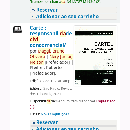
[
Número de chama
da
:
341.3787 M193c
]
(2).
Reservar
Adicionar ao seu carrinho
Cartel:
responsabili
da
de
civil
concorrencial/
por
Maggi,
Bruno
Oliveira
|
Nery
Junior,
Nelson
[Prefaciador]
|
Pfeiffer, Roberto
[Prefaciador]
.
Edição:
2.ed. rev. at. ampl.
Editora:
São Paulo: Revista
dos Tribunais, 2021
Disponibili
da
de:
Nenhum item disponível
Emprestado
(1).
Listas:
Novas aquisições
.
Reservar
Adicionar ao seu carrinho