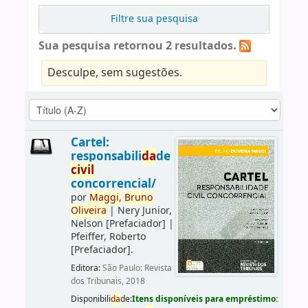
Filtre sua pesquisa
Sua pesquisa retornou 2 resultados.
Desculpe, sem sugestões.
Cartel:
responsabili
da
de
civil
concorrencial/
por
Maggi,
Bruno
Oliveira
|
Nery Junior,
Nelson
[Prefaciador]
|
Pfeiffer, Roberto
[Prefaciador]
.
Editora:
São Paulo: Revista
dos Tribunais, 2018
Disponibili
da
de:
Itens disponíveis para empréstimo: