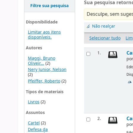
Sua pesquisa retorno
Filtre sua pesquisa
Desculpe, sem suges
Disponibilidade
Não realçar
Limitar aos itens
disponíveis.
Selecionar tudo
Lim
Autores
Ca
1.
Maggi, Bruno
po
Oliveir...
(2)
Edi
Nery Junior, Nelson
(2)
Disp
Pfeiffer, Roberto
(2)
Tipos de materiais
Livros
(2)
Assuntos
Ca
2.
Cartel
(2)
po
Defesa da
Edi