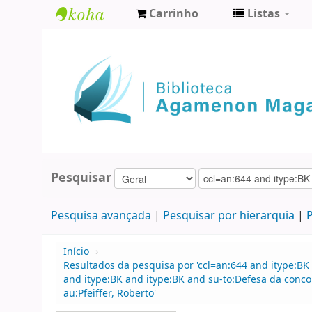
Carrinho
Listas
Biblioteca
Agamenon
Magalhães
Pesquisar
Pesquisa avançada
Pesquisar por hierarquia
P
Início
›
Resultados da pesquisa por 'ccl=an:644 and itype:BK 
and itype:BK and itype:BK and su-to:Defesa da concor
au:Pfeiffer, Roberto'