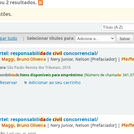
u 2 resultados.
tões.
par tudo
|
Selecionar títulos para:
rtel: responsabili
da
de
civil
concorrencial/
r
Maggi,
Bruno
Oliveira
|
Nery Junior, Nelson
[Prefaciador]
|
Pfeiffe
tora:
São Paulo: Revista dos Tribunais, 2018
onibili
da
de:
Itens disponíveis para empréstimo:
[
Número de chama
da
:
341.3
Reservar
Adicionar ao seu carrinho
rtel: responsabili
da
de
civil
concorrencial/
r
Maggi,
Bruno
Oliveira
|
Nery Junior, Nelson
[Prefaciador]
|
Pfeiffe
ção:
2.ed. rev. at. ampl.