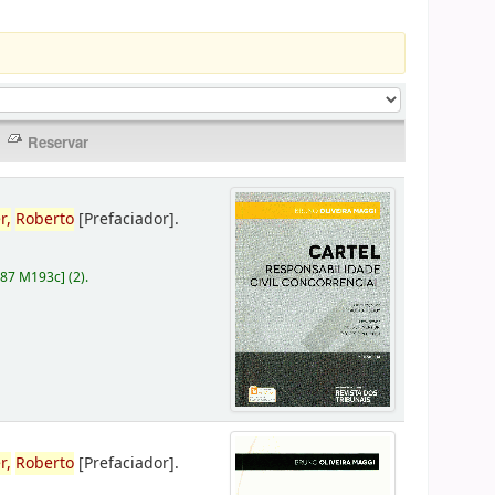
r,
Roberto
[Prefaciador]
.
787 M193c
]
(2).
r,
Roberto
[Prefaciador]
.