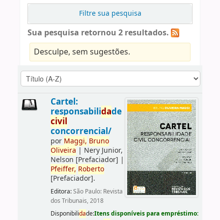
Filtre sua pesquisa
Sua pesquisa retornou 2 resultados.
Desculpe, sem sugestões.
Cartel:
responsabili
da
de
civil
concorrencial/
por
Maggi,
Bruno
Oliveira
|
Nery Junior,
Nelson
[Prefaciador]
|
Pfeiffer,
Roberto
[Prefaciador]
.
Editora:
São Paulo: Revista
dos Tribunais, 2018
Disponibili
da
de:
Itens disponíveis para empréstimo: