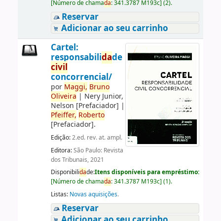
[
Número de chama
da
:
341.3787 M193c
]
(2).
Reservar
Adicionar ao seu carrinho
Cartel:
responsabili
da
de
civil
concorrencial/
por
Maggi,
Bruno
Oliveira
|
Nery Junior,
Nelson
[Prefaciador]
|
Pfeiffer,
Roberto
[Prefaciador]
.
Edição:
2.ed. rev. at. ampl.
Editora:
São Paulo: Revista
dos Tribunais, 2021
Disponibili
da
de:
Itens disponíveis para empréstimo:
[
Número de chama
da
:
341.3787 M193c
]
(1).
Listas:
Novas aquisições
.
Reservar
Adicionar ao seu carrinho