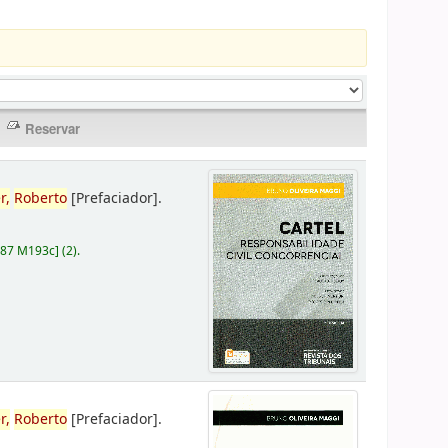
r,
Roberto
[Prefaciador]
.
787 M193c
]
(2).
r,
Roberto
[Prefaciador]
.