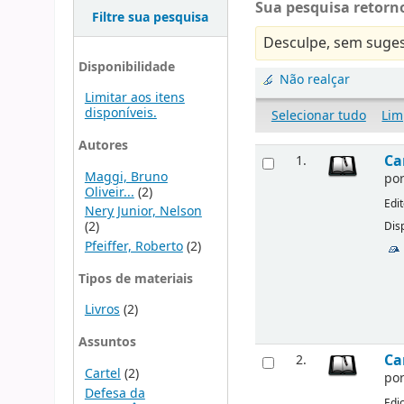
Sua pesquisa retorno
Filtre sua pesquisa
Desculpe, sem suges
Disponibilidade
Não realçar
Limitar aos itens
disponíveis.
Selecionar tudo
Lim
Autores
Ca
1.
Maggi, Bruno
po
Oliveir...
(2)
Edi
Nery Junior, Nelson
(2)
Disp
Pfeiffer, Roberto
(2)
Tipos de materiais
Livros
(2)
Assuntos
Ca
2.
Cartel
(2)
po
Defesa da
Edi