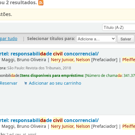
u 2 resultados.
tões.
par tudo
|
Selecionar títulos para:
rtel: responsabili
da
de
civil
concorrencial/
r
Maggi, Bruno Oliveira
|
Nery
Junior,
Nelson
[Prefaciador]
|
Pfeiffe
tora:
São Paulo: Revista dos Tribunais, 2018
onibili
da
de:
Itens disponíveis para empréstimo:
[
Número de chama
da
:
341.3
Reservar
Adicionar ao seu carrinho
rtel: responsabili
da
de
civil
concorrencial/
r
Maggi, Bruno Oliveira
|
Nery
Junior,
Nelson
[Prefaciador]
|
Pfeiffe
ção:
2.ed. rev. at. ampl.