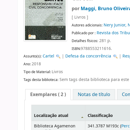
por
Maggi, Bruno Oliveir
[ Livros ]
Nery Junior, 
Autores adicionais:
Revista dos Trib
Publicado por :
281 p.
Detalhes físicos:
9788553211616.
ISBN:
Cartel
|
Defesa da concorrência
|
Res
Assunto(s):
2018
Ano:
Livros
Tipo de Material:
Sem tags desta biblioteca para este 
Tags desta biblioteca:
Exemplares
( 2 )
Notas de título
Com
Localização atual
Classificação
Biblioteca Agamenon
341.3787 M193c (
Perc