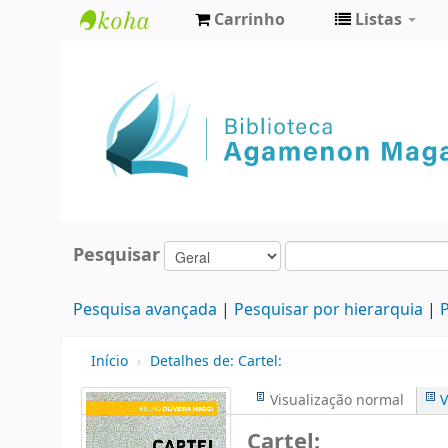
Carrinho
Listas
Biblioteca
Agamenon
Magalhães
Pesquisar
Pesquisa avançada
Pesquisar por hierarquia
P
Início
›
Detalhes de:
Cartel:
Visualização normal
V
Cartel: