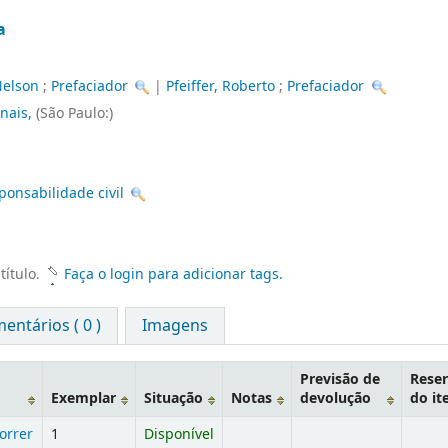
a
Nelson
;
Prefaciador
|
Pfeiffer, Roberto
;
Prefaciador
unais,
(São Paulo:)
ponsabilidade civil
título.
Faça o login para adicionar tags.
entários ( 0 )
Imagens
Previsão de
Reser
Exemplar
Situação
Notas
devolução
do i
orrer
1
Disponível