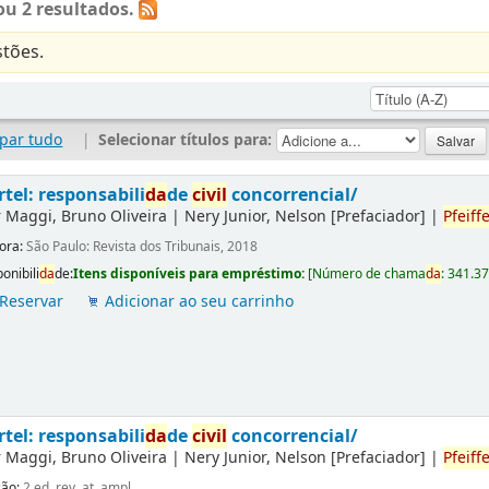
u 2 resultados.
tões.
par tudo
|
Selecionar títulos para:
rtel: responsabili
da
de
civil
concorrencial/
r
Maggi, Bruno Oliveira
|
Nery Junior, Nelson
[Prefaciador]
|
Pfeiffe
tora:
São Paulo: Revista dos Tribunais, 2018
onibili
da
de:
Itens disponíveis para empréstimo:
[
Número de chama
da
:
341.3
Reservar
Adicionar ao seu carrinho
rtel: responsabili
da
de
civil
concorrencial/
r
Maggi, Bruno Oliveira
|
Nery Junior, Nelson
[Prefaciador]
|
Pfeiffe
ção:
2.ed. rev. at. ampl.