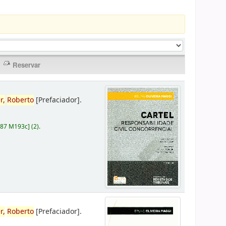
r,
Roberto
[Prefaciador]
.
787 M193c
]
(2).
r,
Roberto
[Prefaciador]
.