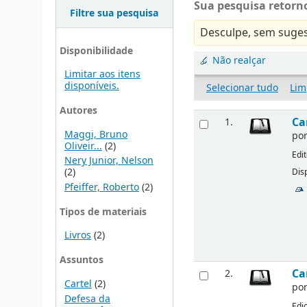
Sua pesquisa retorno
Filtre sua pesquisa
Desculpe, sem suges
Disponibilidade
Não realçar
Limitar aos itens
disponíveis.
Selecionar tudo
Lim
Autores
Ca
1.
Maggi, Bruno
po
Oliveir...
(2)
Edi
Nery Junior, Nelson
(2)
Disp
Pfeiffer, Roberto
(2)
Tipos de materiais
Livros
(2)
Assuntos
Ca
2.
Cartel
(2)
po
Defesa da
Edi