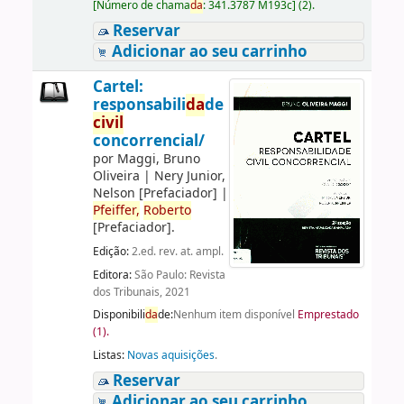
[
Número de chama
da
:
341.3787 M193c
]
(2).
Reservar
Adicionar ao seu carrinho
Cartel:
responsabili
da
de
civil
concorrencial/
por
Maggi, Bruno
Oliveira
|
Nery Junior,
Nelson
[Prefaciador]
|
Pfeiffer,
Roberto
[Prefaciador]
.
Edição:
2.ed. rev. at. ampl.
Editora:
São Paulo: Revista
dos Tribunais, 2021
Disponibili
da
de:
Nenhum item disponível
Emprestado
(1).
Listas:
Novas aquisições
.
Reservar
Adicionar ao seu carrinho