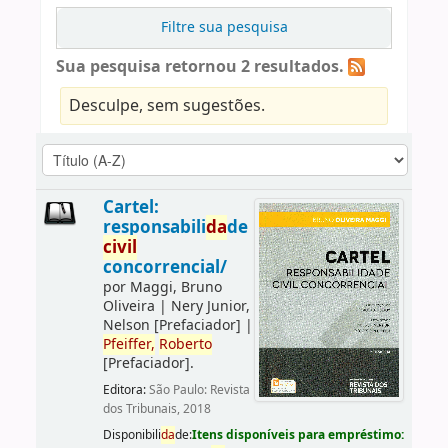
Filtre sua pesquisa
Sua pesquisa retornou 2 resultados.
Desculpe, sem sugestões.
Cartel:
responsabili
da
de
civil
concorrencial/
por
Maggi, Bruno
Oliveira
|
Nery Junior,
Nelson
[Prefaciador]
|
Pfeiffer,
Roberto
[Prefaciador]
.
Editora:
São Paulo: Revista
dos Tribunais, 2018
Disponibili
da
de:
Itens disponíveis para empréstimo: