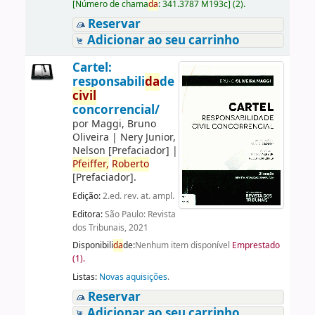
[
Número de chama
da
:
341.3787 M193c
]
(2).
Reservar
Adicionar ao seu carrinho
Cartel:
responsabili
da
de
civil
concorrencial/
por
Maggi, Bruno
Oliveira
|
Nery Junior,
Nelson
[Prefaciador]
|
Pfeiffer,
Roberto
[Prefaciador]
.
Edição:
2.ed. rev. at. ampl.
Editora:
São Paulo: Revista
dos Tribunais, 2021
Disponibili
da
de:
Nenhum item disponível
Emprestado
(1).
Listas:
Novas aquisições
.
Reservar
Adicionar ao seu carrinho