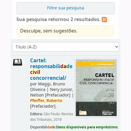
Filtre sua pesquisa
Sua pesquisa retornou 2 resultados.
Desculpe, sem sugestões.
Cartel:
responsabili
da
de
civil
concorrencial/
por
Maggi, Bruno
Oliveira
|
Nery Junior,
Nelson
[Prefaciador]
|
Pfeiffer,
Roberto
[Prefaciador]
.
Editora:
São Paulo: Revista
dos Tribunais, 2018
Disponibili
da
de:
Itens disponíveis para empréstimo: