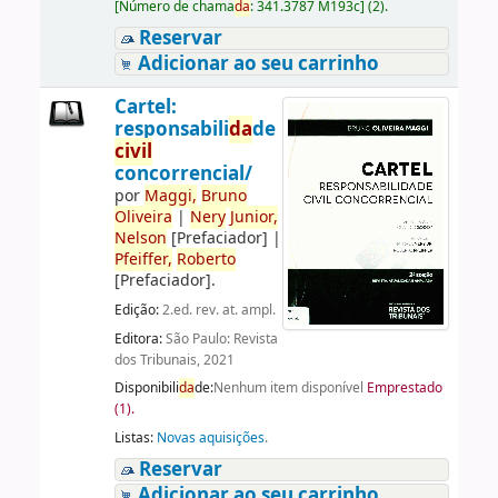
[
Número de chama
da
:
341.3787 M193c
]
(2).
Reservar
Adicionar ao seu carrinho
Cartel:
responsabili
da
de
civil
concorrencial/
por
Maggi,
Bruno
Oliveira
|
Nery
Junior,
Nelson
[Prefaciador]
|
Pfeiffer,
Roberto
[Prefaciador]
.
Edição:
2.ed. rev. at. ampl.
Editora:
São Paulo: Revista
dos Tribunais, 2021
Disponibili
da
de:
Nenhum item disponível
Emprestado
(1).
Listas:
Novas aquisições
.
Reservar
Adicionar ao seu carrinho