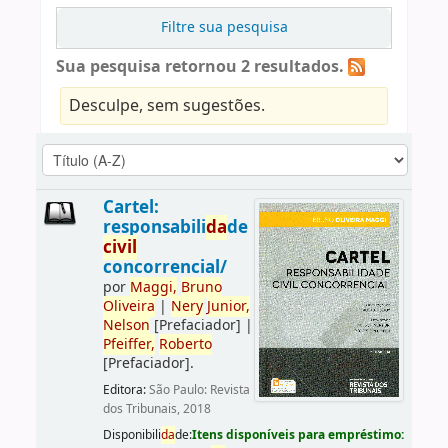
Filtre sua pesquisa
Sua pesquisa retornou 2 resultados.
Desculpe, sem sugestões.
Cartel:
responsabili
da
de
civil
concorrencial/
por
Maggi,
Bruno
Oliveira
|
Nery
Junior,
Nelson
[Prefaciador]
|
Pfeiffer,
Roberto
[Prefaciador]
.
Editora:
São Paulo: Revista
dos Tribunais, 2018
Disponibili
da
de:
Itens disponíveis para empréstimo: