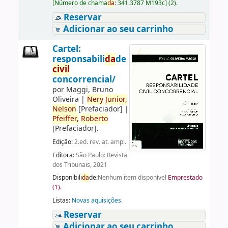
[
Número de chama
da
:
341.3787 M193c
]
(2).
Reservar
Adicionar ao seu carrinho
Cartel:
responsabili
da
de
civil
concorrencial/
por
Maggi, Bruno
Oliveira
|
Nery
Junior,
Nelson
[Prefaciador]
|
Pfeiffer,
Roberto
[Prefaciador]
.
Edição:
2.ed. rev. at. ampl.
Editora:
São Paulo: Revista
dos Tribunais, 2021
Disponibili
da
de:
Nenhum item disponível
Emprestado
(1).
Listas:
Novas aquisições
.
Reservar
Adicionar ao seu carrinho