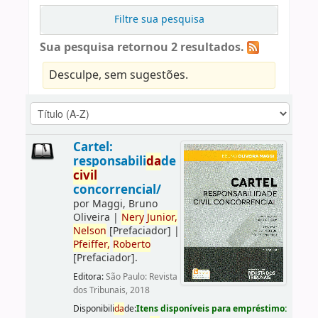
Filtre sua pesquisa
Sua pesquisa retornou 2 resultados.
Desculpe, sem sugestões.
Cartel:
responsabili
da
de
civil
concorrencial/
por
Maggi, Bruno
Oliveira
|
Nery
Junior,
Nelson
[Prefaciador]
|
Pfeiffer,
Roberto
[Prefaciador]
.
Editora:
São Paulo: Revista
dos Tribunais, 2018
Disponibili
da
de:
Itens disponíveis para empréstimo: