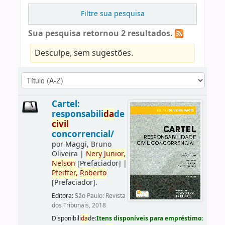
Filtre sua pesquisa
Sua pesquisa retornou 2 resultados.
Desculpe, sem sugestões.
Cartel:
responsabili
da
de
civil
concorrencial/
por
Maggi, Bruno
Oliveira
|
Nery
Junior,
Nelson
[Prefaciador]
|
Pfeiffer,
Roberto
[Prefaciador]
.
Editora:
São Paulo: Revista
dos Tribunais, 2018
Disponibili
da
de:
Itens disponíveis para empréstimo: