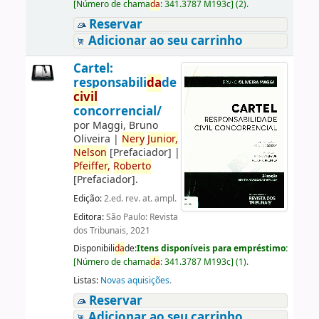
[
Número de chama
da
:
341.3787 M193c
]
(2).
Reservar
Adicionar ao seu carrinho
Cartel:
responsabili
da
de
civil
concorrencial/
por
Maggi, Bruno
Oliveira
|
Nery
Junior,
Nelson
[Prefaciador]
|
Pfeiffer,
Roberto
[Prefaciador]
.
Edição:
2.ed. rev. at. ampl.
Editora:
São Paulo: Revista
dos Tribunais, 2021
Disponibili
da
de:
Itens disponíveis para empréstimo:
[
Número de chama
da
:
341.3787 M193c
]
(1).
Listas:
Novas aquisições
.
Reservar
Adicionar ao seu carrinho