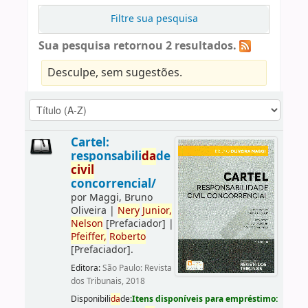
Filtre sua pesquisa
Sua pesquisa retornou 2 resultados.
Desculpe, sem sugestões.
Cartel:
responsabili
da
de
civil
concorrencial/
por
Maggi, Bruno
Oliveira
|
Nery
Junior,
Nelson
[Prefaciador]
|
Pfeiffer,
Roberto
[Prefaciador]
.
Editora:
São Paulo: Revista
dos Tribunais, 2018
Disponibili
da
de:
Itens disponíveis para empréstimo: