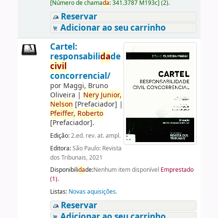
[
Número de chama
da
:
341.3787 M193c
]
(2).
Reservar
Adicionar ao seu carrinho
Cartel:
responsabili
da
de
civil
concorrencial/
por
Maggi, Bruno
Oliveira
|
Nery
Junior,
Nelson
[Prefaciador]
|
Pfeiffer,
Roberto
[Prefaciador]
.
Edição:
2.ed. rev. at. ampl.
Editora:
São Paulo: Revista
dos Tribunais, 2021
Disponibili
da
de:
Nenhum item disponível
Emprestado
(1).
Listas:
Novas aquisições
.
Reservar
Adicionar ao seu carrinho