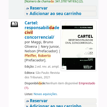
[
Número de chama
da
:
341.3787 M193c
]
(2).
Reservar
Adicionar ao seu carrinho
Cartel:
responsabili
da
de
civil
concorrencial/
por
Maggi, Bruno
Oliveira
|
Nery Junior,
Nelson
[Prefaciador]
|
Pfeiffer,
Roberto
[Prefaciador]
.
Edição:
2.ed. rev. at. ampl.
Editora:
São Paulo: Revista
dos Tribunais, 2021
Disponibili
da
de:
Nenhum item disponível
Emprestado
(1).
Listas:
Novas aquisições
.
Reservar
Adicionar ao seu carrinho