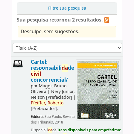
Filtre sua pesquisa
Sua pesquisa retornou 2 resultados.
Desculpe, sem sugestões.
Cartel:
responsabili
da
de
civil
concorrencial/
por
Maggi, Bruno
Oliveira
|
Nery Junior,
Nelson
[Prefaciador]
|
Pfeiffer,
Roberto
[Prefaciador]
.
Editora:
São Paulo: Revista
dos Tribunais, 2018
Disponibili
da
de:
Itens disponíveis para empréstimo: