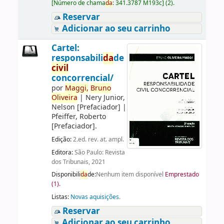
[
Número de chama
da
:
341.3787 M193c
]
(2).
Reservar
Adicionar ao seu carrinho
Cartel:
responsabili
da
de
civil
concorrencial/
por
Maggi,
Bruno
Oliveira
|
Nery Junior,
Nelson
[Prefaciador]
|
Pfeiffer, Roberto
[Prefaciador]
.
Edição:
2.ed. rev. at. ampl.
Editora:
São Paulo: Revista
dos Tribunais, 2021
Disponibili
da
de:
Nenhum item disponível
Emprestado
(1).
Listas:
Novas aquisições
.
Reservar
Adicionar ao seu carrinho