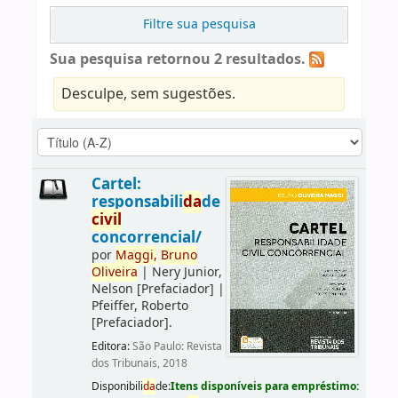
Filtre sua pesquisa
Sua pesquisa retornou 2 resultados.
Desculpe, sem sugestões.
Cartel:
responsabili
da
de
civil
concorrencial/
por
Maggi,
Bruno
Oliveira
|
Nery Junior,
Nelson
[Prefaciador]
|
Pfeiffer, Roberto
[Prefaciador]
.
Editora:
São Paulo: Revista
dos Tribunais, 2018
Disponibili
da
de:
Itens disponíveis para empréstimo: