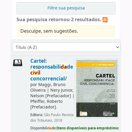
Filtre sua pesquisa
Sua pesquisa retornou 2 resultados.
Desculpe, sem sugestões.
Cartel:
responsabili
da
de
civil
concorrencial/
por
Maggi, Bruno
Oliveira
|
Nery Junior,
Nelson
[Prefaciador]
|
Pfeiffer, Roberto
[Prefaciador]
.
Editora:
São Paulo: Revista
dos Tribunais, 2018
Disponibili
da
de:
Itens disponíveis para empréstimo: