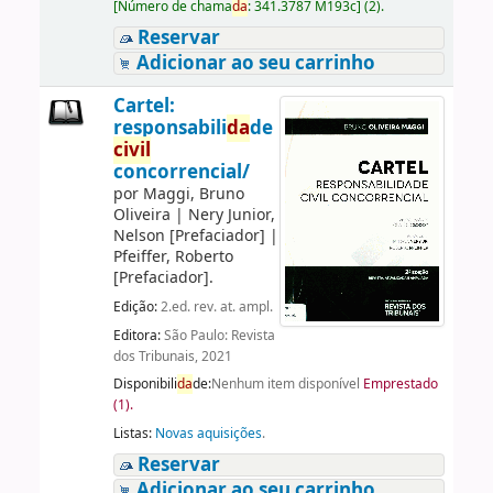
[
Número de chama
da
:
341.3787 M193c
]
(2).
Reservar
Adicionar ao seu carrinho
Cartel:
responsabili
da
de
civil
concorrencial/
por
Maggi, Bruno
Oliveira
|
Nery Junior,
Nelson
[Prefaciador]
|
Pfeiffer, Roberto
[Prefaciador]
.
Edição:
2.ed. rev. at. ampl.
Editora:
São Paulo: Revista
dos Tribunais, 2021
Disponibili
da
de:
Nenhum item disponível
Emprestado
(1).
Listas:
Novas aquisições
.
Reservar
Adicionar ao seu carrinho