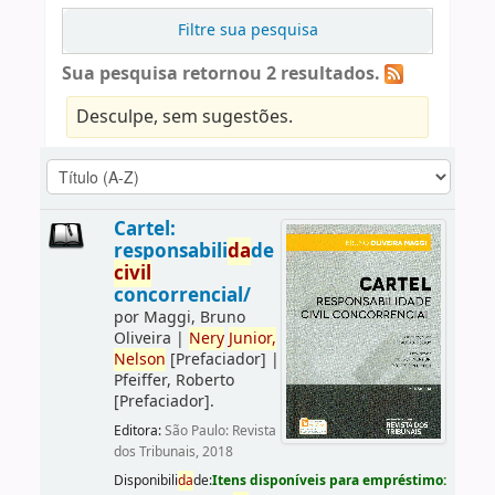
Filtre sua pesquisa
Sua pesquisa retornou 2 resultados.
Desculpe, sem sugestões.
Cartel:
responsabili
da
de
civil
concorrencial/
por
Maggi, Bruno
Oliveira
|
Nery
Junior,
Nelson
[Prefaciador]
|
Pfeiffer, Roberto
[Prefaciador]
.
Editora:
São Paulo: Revista
dos Tribunais, 2018
Disponibili
da
de:
Itens disponíveis para empréstimo: