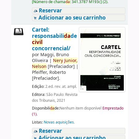
[
Número de chama
da
:
341.3787 M193c
]
(2).
Reservar
Adicionar ao seu carrinho
Cartel:
responsabili
da
de
civil
concorrencial/
por
Maggi, Bruno
Oliveira
|
Nery
Junior,
Nelson
[Prefaciador]
|
Pfeiffer, Roberto
[Prefaciador]
.
Edição:
2.ed. rev. at. ampl.
Editora:
São Paulo: Revista
dos Tribunais, 2021
Disponibili
da
de:
Nenhum item disponível
Emprestado
(1).
Listas:
Novas aquisições
.
Reservar
Adicionar ao seu carrinho