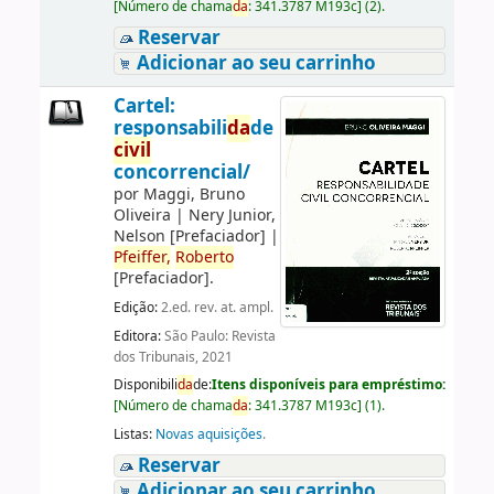
[
Número de chama
da
:
341.3787 M193c
]
(2).
Reservar
Adicionar ao seu carrinho
Cartel:
responsabili
da
de
civil
concorrencial/
por
Maggi, Bruno
Oliveira
|
Nery Junior,
Nelson
[Prefaciador]
|
Pfeiffer,
Roberto
[Prefaciador]
.
Edição:
2.ed. rev. at. ampl.
Editora:
São Paulo: Revista
dos Tribunais, 2021
Disponibili
da
de:
Itens disponíveis para empréstimo:
[
Número de chama
da
:
341.3787 M193c
]
(1).
Listas:
Novas aquisições
.
Reservar
Adicionar ao seu carrinho