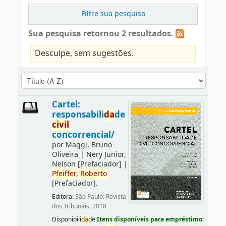
Filtre sua pesquisa
Sua pesquisa retornou 2 resultados.
Desculpe, sem sugestões.
Cartel:
responsabili
da
de
civil
concorrencial/
por
Maggi, Bruno
Oliveira
|
Nery Junior,
Nelson
[Prefaciador]
|
Pfeiffer,
Roberto
[Prefaciador]
.
Editora:
São Paulo: Revista
dos Tribunais, 2018
Disponibili
da
de:
Itens disponíveis para empréstimo: