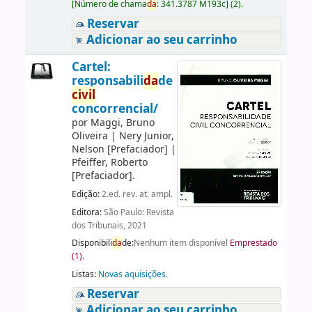
[
Número de chama
da
:
341.3787 M193c
]
(2).
Reservar
Adicionar ao seu carrinho
Cartel:
responsabili
da
de
civil
concorrencial/
por
Maggi, Bruno
Oliveira
|
Nery Junior,
Nelson
[Prefaciador]
|
Pfeiffer, Roberto
[Prefaciador]
.
Edição:
2.ed. rev. at. ampl.
Editora:
São Paulo: Revista
dos Tribunais, 2021
Disponibili
da
de:
Nenhum item disponível
Emprestado
(1).
Listas:
Novas aquisições
.
Reservar
Adicionar ao seu carrinho