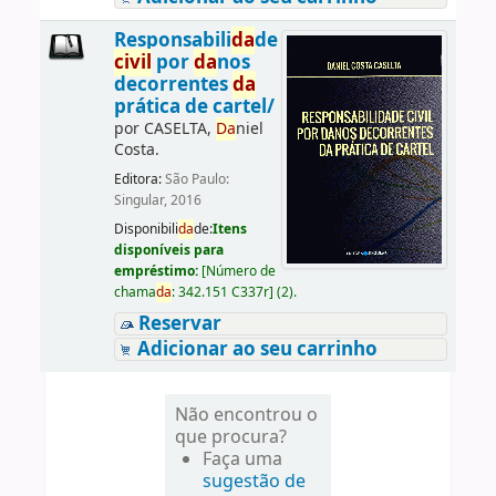
Responsabili
da
de
civil
por
da
nos
decorrentes
da
prática de cartel/
por
CASELTA,
Da
niel
Costa.
Editora:
São Paulo:
Singular, 2016
Disponibili
da
de:
Itens
disponíveis para
empréstimo:
[
Número de
chama
da
:
342.151 C337r
]
(2).
Reservar
Adicionar ao seu carrinho
Não encontrou o
que procura?
Faça uma
sugestão de