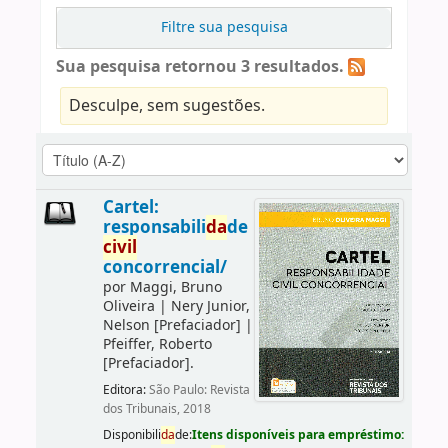
Filtre sua pesquisa
Sua pesquisa retornou 3 resultados.
Desculpe, sem sugestões.
Cartel:
responsabili
da
de
civil
concorrencial/
por
Maggi, Bruno
Oliveira
|
Nery Junior,
Nelson
[Prefaciador]
|
Pfeiffer, Roberto
[Prefaciador]
.
Editora:
São Paulo: Revista
dos Tribunais, 2018
Disponibili
da
de:
Itens disponíveis para empréstimo: