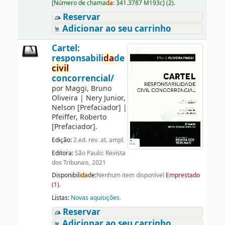
[
Número de chama
da
:
341.3787 M193c
]
(2).
Reservar
Adicionar ao seu carrinho
Cartel:
responsabili
da
de
civil
concorrencial/
por
Maggi, Bruno
Oliveira
|
Nery Junior,
Nelson
[Prefaciador]
|
Pfeiffer, Roberto
[Prefaciador]
.
Edição:
2.ed. rev. at. ampl.
Editora:
São Paulo: Revista
dos Tribunais, 2021
Disponibili
da
de:
Nenhum item disponível
Emprestado
(1).
Listas:
Novas aquisições
.
Reservar
Adicionar ao seu carrinho