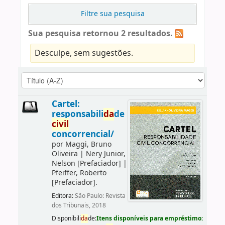
Filtre sua pesquisa
Sua pesquisa retornou 2 resultados.
Desculpe, sem sugestões.
Cartel:
responsabili
da
de
civil
concorrencial/
por
Maggi, Bruno
Oliveira
|
Nery Junior,
Nelson
[Prefaciador]
|
Pfeiffer, Roberto
[Prefaciador]
.
Editora:
São Paulo: Revista
dos Tribunais, 2018
Disponibili
da
de:
Itens disponíveis para empréstimo: