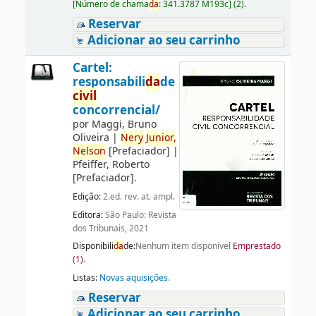
[
Número de chama
da
:
341.3787 M193c
]
(2).
Reservar
Adicionar ao seu carrinho
Cartel:
responsabili
da
de
civil
concorrencial/
por
Maggi, Bruno
Oliveira
|
Nery
Junior,
Nelson
[Prefaciador]
|
Pfeiffer, Roberto
[Prefaciador]
.
Edição:
2.ed. rev. at. ampl.
Editora:
São Paulo: Revista
dos Tribunais, 2021
Disponibili
da
de:
Nenhum item disponível
Emprestado
(1).
Listas:
Novas aquisições
.
Reservar
Adicionar ao seu carrinho