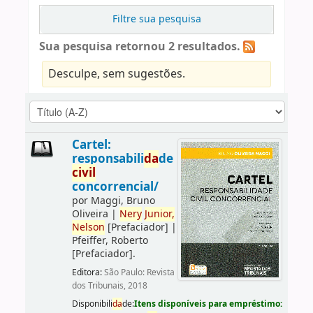
Filtre sua pesquisa
Sua pesquisa retornou 2 resultados.
Desculpe, sem sugestões.
Cartel:
responsabili
da
de
civil
concorrencial/
por
Maggi, Bruno
Oliveira
|
Nery
Junior,
Nelson
[Prefaciador]
|
Pfeiffer, Roberto
[Prefaciador]
.
Editora:
São Paulo: Revista
dos Tribunais, 2018
Disponibili
da
de:
Itens disponíveis para empréstimo: