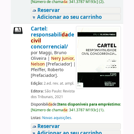
[
Número de chama
da
:
341.3787 M193c
]
(2).
Reservar
Adicionar ao seu carrinho
Cartel:
responsabili
da
de
civil
concorrencial/
por
Maggi, Bruno
Oliveira
|
Nery
Junior,
Nelson
[Prefaciador]
|
Pfeiffer, Roberto
[Prefaciador]
.
Edição:
2.ed. rev. at. ampl.
Editora:
São Paulo: Revista
dos Tribunais, 2021
Disponibili
da
de:
Itens disponíveis para empréstimo:
[
Número de chama
da
:
341.3787 M193c
]
(1).
Listas:
Novas aquisições
.
Reservar
Adicionar ao seu carrinho