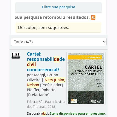
Filtre sua pesquisa
Sua pesquisa retornou 2 resultados.
Desculpe, sem sugestões.
Cartel:
responsabili
da
de
civil
concorrencial/
por
Maggi, Bruno
Oliveira
|
Nery
Junior,
Nelson
[Prefaciador]
|
Pfeiffer, Roberto
[Prefaciador]
.
Editora:
São Paulo: Revista
dos Tribunais, 2018
Disponibili
da
de:
Itens disponíveis para empréstimo: