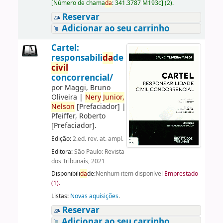
[
Número de chama
da
:
341.3787 M193c
]
(2).
Reservar
Adicionar ao seu carrinho
Cartel:
responsabili
da
de
civil
concorrencial/
por
Maggi, Bruno
Oliveira
|
Nery
Junior,
Nelson
[Prefaciador]
|
Pfeiffer, Roberto
[Prefaciador]
.
Edição:
2.ed. rev. at. ampl.
Editora:
São Paulo: Revista
dos Tribunais, 2021
Disponibili
da
de:
Nenhum item disponível
Emprestado
(1).
Listas:
Novas aquisições
.
Reservar
Adicionar ao seu carrinho