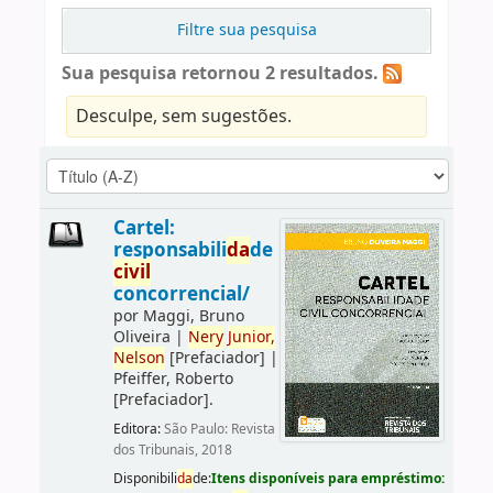
Filtre sua pesquisa
Sua pesquisa retornou 2 resultados.
Desculpe, sem sugestões.
Cartel:
responsabili
da
de
civil
concorrencial/
por
Maggi, Bruno
Oliveira
|
Nery
Junior,
Nelson
[Prefaciador]
|
Pfeiffer, Roberto
[Prefaciador]
.
Editora:
São Paulo: Revista
dos Tribunais, 2018
Disponibili
da
de:
Itens disponíveis para empréstimo: