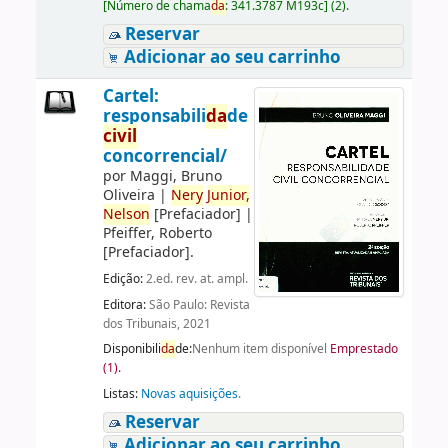
[
Número de chama
da
:
341.3787 M193c
]
(2).
Reservar
Adicionar ao seu carrinho
Cartel:
responsabili
da
de
civil
concorrencial/
por
Maggi, Bruno
Oliveira
|
Nery
Junior,
Nelson
[Prefaciador]
|
Pfeiffer, Roberto
[Prefaciador]
.
Edição:
2.ed. rev. at. ampl.
Editora:
São Paulo: Revista
dos Tribunais, 2021
Disponibili
da
de:
Nenhum item disponível
Emprestado
(1).
Listas:
Novas aquisições
.
Reservar
Adicionar ao seu carrinho