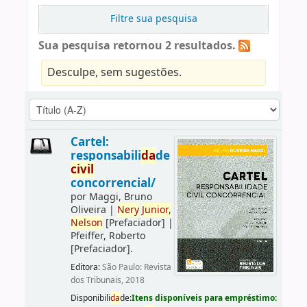
Filtre sua pesquisa
Sua pesquisa retornou 2 resultados.
Desculpe, sem sugestões.
Cartel:
responsabili
da
de
civil
concorrencial/
por
Maggi, Bruno
Oliveira
|
Nery
Junior,
Nelson
[Prefaciador]
|
Pfeiffer, Roberto
[Prefaciador]
.
Editora:
São Paulo: Revista
dos Tribunais, 2018
Disponibili
da
de:
Itens disponíveis para empréstimo: