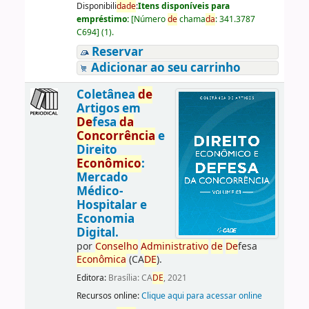
Disponibili
da
de
:
Itens disponíveis para
empréstimo:
[
Número
de
chama
da
:
341.3787
C694
]
(1).
Reservar
Adicionar ao seu carrinho
Coletânea
de
Artigos em
De
fesa
da
Concorrência
e
Direito
Econômico
:
Mercado
Médico-
Hospitalar e
Economia
Digital.
por
Conselho
Administrativo
de
De
fesa
Econômica
(CA
DE
).
Editora:
Brasília: CA
DE
, 2021
Recursos online:
Clique aqui para acessar online