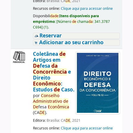
Editora:
Brasília: CA
DE
, 2021
Recursos online:
Clique aqui para acessar online
Disponibili
da
de
:
Itens disponíveis para
empréstimo:
[
Número
de
chama
da
:
341.3787
C694
]
(1).
Reservar
Adicionar ao seu carrinho
Coletânea
de
Artigos em
De
fesa
da
Concorrência
e
Direito
Econômico
:
Estudos
de
Caso.
por
Conselho
Administrativo
de
De
fesa
Econômica
(CA
DE
).
Editora:
Brasília: CA
DE
, 2021
Recursos online:
Clique aqui para acessar online