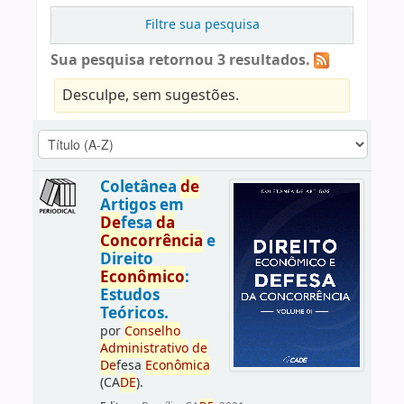
Filtre sua pesquisa
Sua pesquisa retornou 3 resultados.
Desculpe, sem sugestões.
Coletânea
de
Artigos em
De
fesa
da
Concorrência
e
Direito
Econômico
:
Estudos
Teóricos.
por
Conselho
Administrativo
de
De
fesa
Econômica
(CA
DE
).