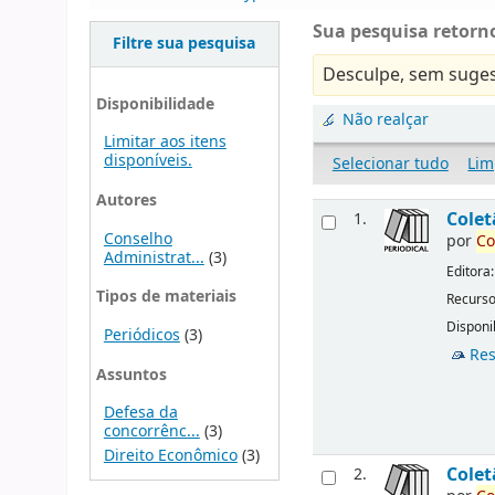
Sua pesquisa retorno
Filtre sua pesquisa
Desculpe, sem suges
Disponibilidade
Não realçar
Limitar aos itens
disponíveis.
Selecionar tudo
Lim
Autores
Cole
1.
Conselho
por
Co
Administrat...
(3)
Editora
Tipos de materiais
Recurso
Disponib
Periódicos
(3)
Res
Assuntos
Defesa da
concorrênc...
(3)
Direito Econômico
(3)
Cole
2.