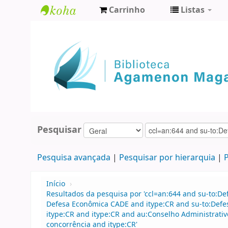
Carrinho
Listas
Biblioteca
Agamenon
Magalhães
Pesquisar
Pesquisa avançada
Pesquisar por hierarquia
P
Início
›
Resultados da pesquisa por 'ccl=an:644 and su-to:D
Defesa Econômica CADE and itype:CR and su-to:Defe
itype:CR and itype:CR and au:Conselho Administrati
concorrência and itype:CR'