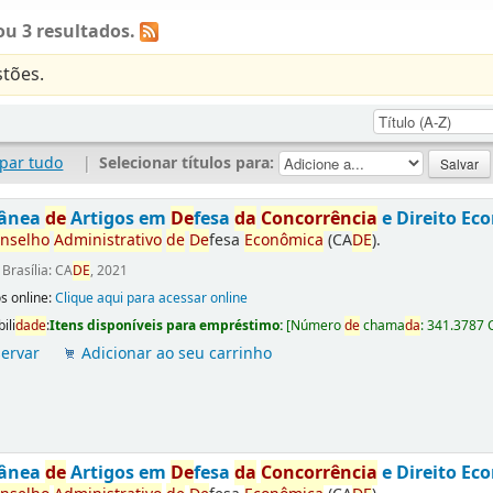
u 3 resultados.
tões.
par tudo
|
Selecionar títulos para:
tânea
de
Artigos em
De
fesa
da
Concorrência
e Direito Ec
nselho
Administrativo
de
De
fesa
Econômica
(CA
DE
).
:
Brasília: CA
DE
, 2021
s online:
Clique aqui para acessar online
ili
da
de
:
Itens disponíveis para empréstimo:
[
Número
de
chama
da
:
341.3787 
ervar
Adicionar ao seu carrinho
tânea
de
Artigos em
De
fesa
da
Concorrência
e Direito Ec