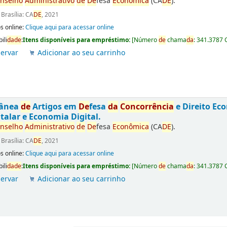
nselho
Administrativo
de
De
fesa
Econômica
(CA
DE
).
:
Brasília: CA
DE
, 2021
s online:
Clique aqui para acessar online
ili
da
de
:
Itens disponíveis para empréstimo:
[
Número
de
chama
da
:
341.3787 
ervar
Adicionar ao seu carrinho
tânea
de
Artigos em
De
fesa
da
Concorrência
e Direito Ec
talar e Economia Digital.
nselho
Administrativo
de
De
fesa
Econômica
(CA
DE
).
:
Brasília: CA
DE
, 2021
s online:
Clique aqui para acessar online
ili
da
de
:
Itens disponíveis para empréstimo:
[
Número
de
chama
da
:
341.3787 
ervar
Adicionar ao seu carrinho