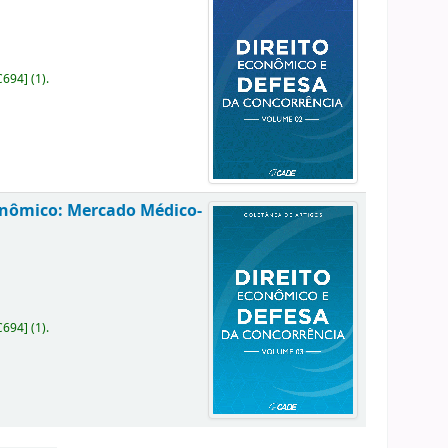
C694
]
(1).
onômico: Mercado Médico-
C694
]
(1).