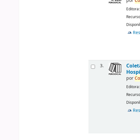
por
Co
Editora
Recurso
Disponib
Res
Cole
3.
Hospi
por
Co
Editora
Recurso
Disponib
Res