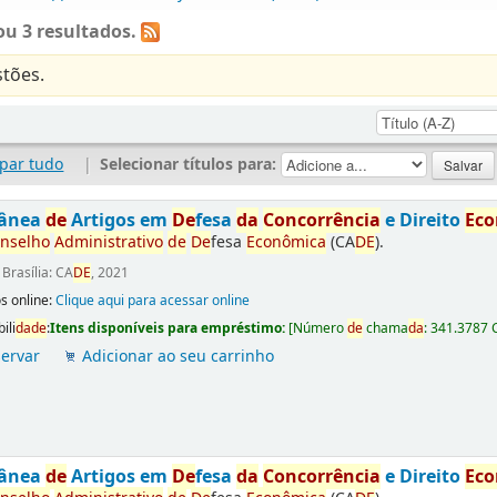
u 3 resultados.
tões.
par tudo
|
Selecionar títulos para:
tânea
de
Artigos em
De
fesa
da
Concorrência
e Direito
Ec
nselho
Administrativo
de
De
fesa
Econômica
(CA
DE
).
:
Brasília: CA
DE
, 2021
s online:
Clique aqui para acessar online
ili
da
de
:
Itens disponíveis para empréstimo:
[
Número
de
chama
da
:
341.3787 
ervar
Adicionar ao seu carrinho
tânea
de
Artigos em
De
fesa
da
Concorrência
e Direito
Ec