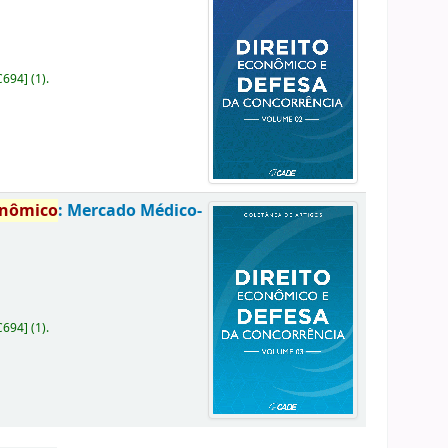
C694
]
(1).
onômico
: Mercado Médico-
C694
]
(1).