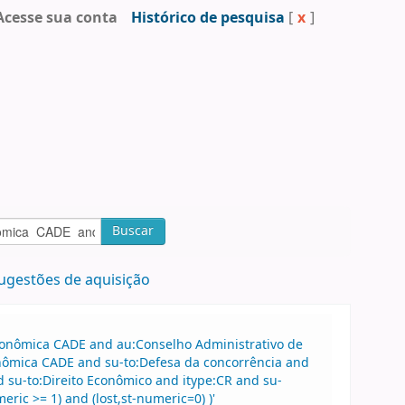
Acesse sua conta
Histórico de pesquisa
[
x
]
Buscar
ugestões de aquisição
Econômica CADE and au:Conselho Administrativo de
nômica CADE and su-to:Defesa da concorrência and
 su-to:Direito Econômico and itype:CR and su-
ric >= 1) and (lost,st-numeric=0) )'