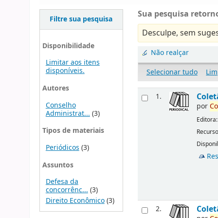
Sua pesquisa retorno
Filtre sua pesquisa
Desculpe, sem suges
Disponibilidade
Não realçar
Limitar aos itens
disponíveis.
Selecionar tudo
Lim
Autores
Cole
1.
Conselho
por
Co
Administrat...
(3)
Editora
Tipos de materiais
Recurso
Disponib
Periódicos
(3)
Res
Assuntos
Defesa da
concorrênc...
(3)
Direito Econômico
(3)
Cole
2.