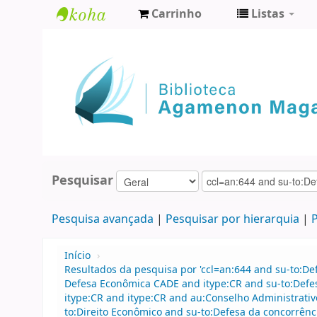
Carrinho
Listas
Biblioteca
Agamenon
Magalhães
Pesquisar
Pesquisa avançada
Pesquisar por hierarquia
P
Início
›
Resultados da pesquisa por 'ccl=an:644 and su-to:D
Defesa Econômica CADE and itype:CR and su-to:Defe
itype:CR and itype:CR and au:Conselho Administrati
to:Direito Econômico and su-to:Defesa da concorrência