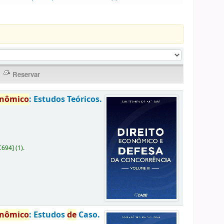
onômico
: Estudos Teóricos.
C694
]
(1).
onômico
: Estudos
de
Caso.