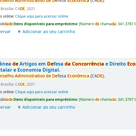
nselho
Administrativo
de
De
fesa
Econômica
(CA
DE
).
:
Brasília: CA
DE
, 2021
s online:
Clique aqui para acessar online
ili
da
de
:
Itens disponíveis para empréstimo:
[
Número
de
chama
da
:
341.3787 
ervar
Adicionar ao seu carrinho
tânea
de
Artigos em
De
fesa
da
Concorrência
e Direito
Ec
talar e Economia Digital.
nselho
Administrativo
de
De
fesa
Econômica
(CA
DE
).
:
Brasília: CA
DE
, 2021
s online:
Clique aqui para acessar online
ili
da
de
:
Itens disponíveis para empréstimo:
[
Número
de
chama
da
:
341.3787 
ervar
Adicionar ao seu carrinho