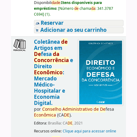
Disponibili
da
de
:
Itens disponíveis para
empréstimo:
[
Número
de
chama
da
:
341.3787
C694
]
(1).
Reservar
Adicionar ao seu carrinho
Coletânea
de
Artigos em
De
fesa
da
Concorrência
e
Direito
Econômico
:
Mercado
Médico-
Hospitalar e
Economia
Digital.
por
Conselho
Administrativo
de
De
fesa
Econômica
(CA
DE
).
Editora:
Brasília: CA
DE
, 2021
Recursos online:
Clique aqui para acessar online