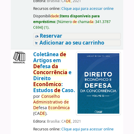
Editora:
Brasília: CA
DE
, 2021
Recursos online:
Clique aqui para acessar online
Disponibili
da
de
:
Itens disponíveis para
empréstimo:
[
Número
de
chama
da
:
341.3787
C694
]
(1).
Reservar
Adicionar ao seu carrinho
Coletânea
de
Artigos em
De
fesa
da
Concorrência
e
Direito
Econômico
:
Estudos
de
Caso.
por
Conselho
Administrativo
de
De
fesa
Econômica
(CA
DE
).
Editora:
Brasília: CA
DE
, 2021
Recursos online:
Clique aqui para acessar online