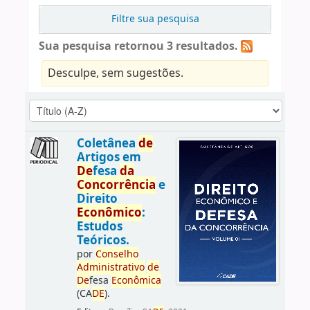
Filtre sua pesquisa
Sua pesquisa retornou 3 resultados.
Desculpe, sem sugestões.
Coletânea
de
Artigos em
De
fesa
da
Concorrência
e
Direito
Econômico
:
Estudos
Teóricos.
por
Conselho
Administrativo
de
De
fesa
Econômica
(CA
DE
).