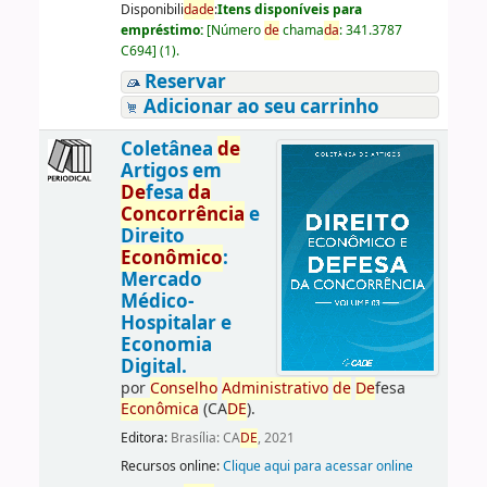
Disponibili
da
de
:
Itens disponíveis para
empréstimo:
[
Número
de
chama
da
:
341.3787
C694
]
(1).
Reservar
Adicionar ao seu carrinho
Coletânea
de
Artigos em
De
fesa
da
Concorrência
e
Direito
Econômico
:
Mercado
Médico-
Hospitalar e
Economia
Digital.
por
Conselho
Administrativo
de
De
fesa
Econômica
(CA
DE
).
Editora:
Brasília: CA
DE
, 2021
Recursos online:
Clique aqui para acessar online