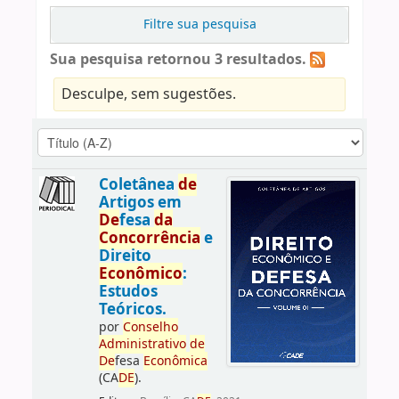
Filtre sua pesquisa
Sua pesquisa retornou 3 resultados.
Desculpe, sem sugestões.
Coletânea
de
Artigos em
De
fesa
da
Concorrência
e
Direito
Econômico
:
Estudos
Teóricos.
por
Conselho
Administrativo
de
De
fesa
Econômica
(CA
DE
).