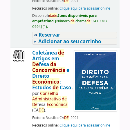
Editora:
Brasília: CA
DE
, 2021
Recursos online:
Clique aqui para acessar online
Disponibili
da
de
:
Itens disponíveis para
empréstimo:
[
Número
de
chama
da
:
341.3787
C694
]
(1).
Reservar
Adicionar ao seu carrinho
Coletânea
de
Artigos em
De
fesa
da
Concorrência
e
Direito
Econômico
:
Estudos
de
Caso.
por
Conselho
Administrativo
de
De
fesa
Econômica
(CA
DE
).
Editora:
Brasília: CA
DE
, 2021
Recursos online:
Clique aqui para acessar online