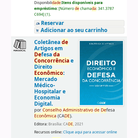
Disponibili
da
de
:
Itens disponíveis para
empréstimo:
[
Número
de
chama
da
:
341.3787
C694
]
(1).
Reservar
Adicionar ao seu carrinho
Coletânea
de
Artigos em
De
fesa
da
Concorrência
e
Direito
Econômico
:
Mercado
Médico-
Hospitalar e
Economia
Digital.
por
Conselho
Administrativo
de
De
fesa
Econômica
(CA
DE
).
Editora:
Brasília: CA
DE
, 2021
Recursos online:
Clique aqui para acessar online