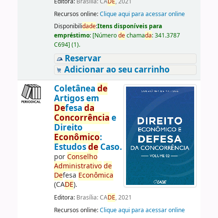
Editora:
Brasília: CA
DE
, 2021
Recursos online:
Clique aqui para acessar online
Disponibili
da
de
:
Itens disponíveis para
empréstimo:
[
Número
de
chama
da
:
341.3787
C694
]
(1).
Reservar
Adicionar ao seu carrinho
Coletânea
de
Artigos em
De
fesa
da
Concorrência
e
Direito
Econômico
:
Estudos
de
Caso.
por
Conselho
Administrativo
de
De
fesa
Econômica
(CA
DE
).
Editora:
Brasília: CA
DE
, 2021
Recursos online:
Clique aqui para acessar online