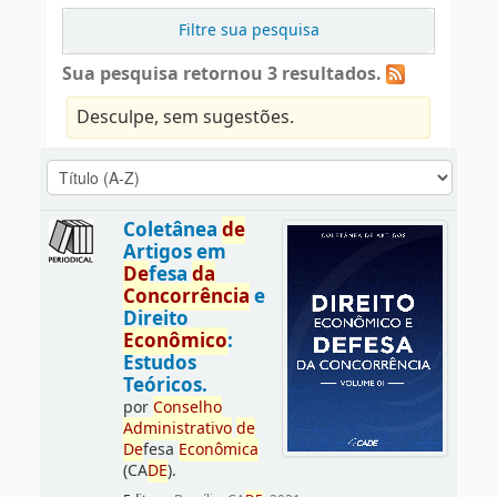
Filtre sua pesquisa
Sua pesquisa retornou 3 resultados.
Desculpe, sem sugestões.
Coletânea
de
Artigos em
De
fesa
da
Concorrência
e
Direito
Econômico
:
Estudos
Teóricos.
por
Conselho
Administrativo
de
De
fesa
Econômica
(CA
DE
).