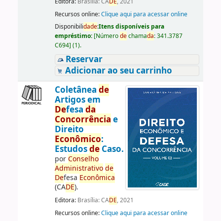
Editora:
Brasília: CA
DE
, 2021
Recursos online:
Clique aqui para acessar online
Disponibili
da
de
:
Itens disponíveis para
empréstimo:
[
Número
de
chama
da
:
341.3787
C694
]
(1).
Reservar
Adicionar ao seu carrinho
Coletânea
de
Artigos em
De
fesa
da
Concorrência
e
Direito
Econômico
:
Estudos
de
Caso.
por
Conselho
Administrativo
de
De
fesa
Econômica
(CA
DE
).
Editora:
Brasília: CA
DE
, 2021
Recursos online:
Clique aqui para acessar online