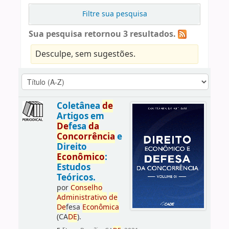
Filtre sua pesquisa
Sua pesquisa retornou 3 resultados.
Desculpe, sem sugestões.
Coletânea
de
Artigos em
De
fesa
da
Concorrência
e
Direito
Econômico
:
Estudos
Teóricos.
por
Conselho
Administrativo
de
De
fesa
Econômica
(CA
DE
).