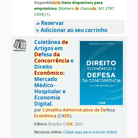
Disponibili
da
de
:
Itens disponíveis para
empréstimo:
[
Número
de
chama
da
:
341.3787
C694
]
(1).
Reservar
Adicionar ao seu carrinho
Coletânea
de
Artigos em
De
fesa
da
Concorrência
e
Direito
Econômico
:
Mercado
Médico-
Hospitalar e
Economia
Digital.
por
Conselho
Administrativo
de
De
fesa
Econômica
(CA
DE
).
Editora:
Brasília: CA
DE
, 2021
Recursos online:
Clique aqui para acessar online