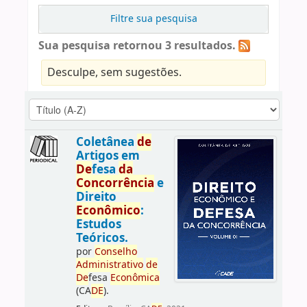
Filtre sua pesquisa
Sua pesquisa retornou 3 resultados.
Desculpe, sem sugestões.
Coletânea
de
Artigos em
De
fesa
da
Concorrência
e
Direito
Econômico
:
Estudos
Teóricos.
por
Conselho
Administrativo
de
De
fesa
Econômica
(CA
DE
).