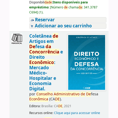
Disponibili
da
de
:
Itens disponíveis para
empréstimo:
[
Número
de
chama
da
:
341.3787
C694
]
(1).
Reservar
Adicionar ao seu carrinho
Coletânea
de
Artigos em
De
fesa
da
Concorrência
e
Direito
Econômico
:
Mercado
Médico-
Hospitalar e
Economia
Digital.
por
Conselho
Administrativo
de
De
fesa
Econômica
(CA
DE
).
Editora:
Brasília: CA
DE
, 2021
Recursos online:
Clique aqui para acessar online