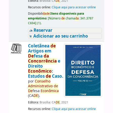
Editora:
Brasília: CA
DE
, 2021
Recursos online:
Clique aqui para acessar online
Disponibili
da
de
:
Itens disponíveis para
empréstimo:
[
Número
de
chama
da
:
341.3787
C694
]
(1).
Reservar
Adicionar ao seu carrinho
Coletânea
de
Artigos em
De
fesa
da
Concorrência
e
Direito
Econômico
:
Estudos
de
Caso.
por
Conselho
Administrativo
de
De
fesa
Econômica
(CA
DE
).
Editora:
Brasília: CA
DE
, 2021
Recursos online:
Clique aqui para acessar online