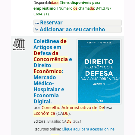
Disponibili
da
de
:
Itens disponíveis para
empréstimo:
[
Número
de
chama
da
:
341.3787
C694
]
(1).
Reservar
Adicionar ao seu carrinho
Coletânea
de
Artigos em
De
fesa
da
Concorrência
e
Direito
Econômico
:
Mercado
Médico-
Hospitalar e
Economia
Digital.
por
Conselho
Administrativo
de
De
fesa
Econômica
(CA
DE
).
Editora:
Brasília: CA
DE
, 2021
Recursos online:
Clique aqui para acessar online