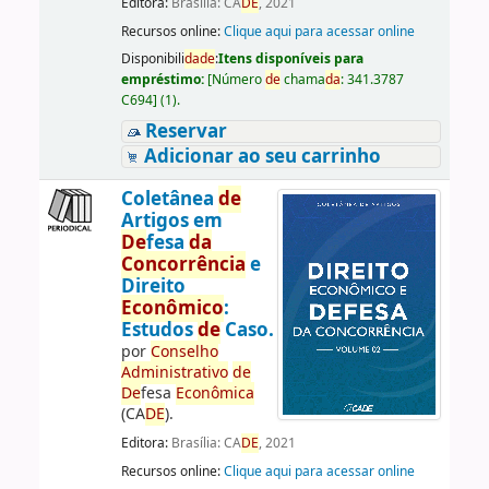
Editora:
Brasília: CA
DE
, 2021
Recursos online:
Clique aqui para acessar online
Disponibili
da
de
:
Itens disponíveis para
empréstimo:
[
Número
de
chama
da
:
341.3787
C694
]
(1).
Reservar
Adicionar ao seu carrinho
Coletânea
de
Artigos em
De
fesa
da
Concorrência
e
Direito
Econômico
:
Estudos
de
Caso.
por
Conselho
Administrativo
de
De
fesa
Econômica
(CA
DE
).
Editora:
Brasília: CA
DE
, 2021
Recursos online:
Clique aqui para acessar online