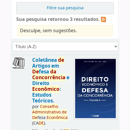
Filtre sua pesquisa
Sua pesquisa retornou 3 resultados.
Desculpe, sem sugestões.
Coletânea
de
Artigos em
De
fesa
da
Concorrência
e
Direito
Econômico
:
Estudos
Teóricos.
por
Conselho
Administrativo
de
De
fesa
Econômica
(CA
DE
).