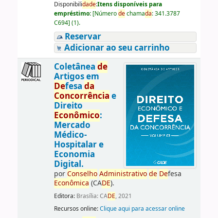
Disponibili
da
de
:
Itens disponíveis para
empréstimo:
[
Número
de
chama
da
:
341.3787
C694
]
(1).
Reservar
Adicionar ao seu carrinho
Coletânea
de
Artigos em
De
fesa
da
Concorrência
e
Direito
Econômico
:
Mercado
Médico-
Hospitalar e
Economia
Digital.
por
Conselho
Administrativo
de
De
fesa
Econômica
(CA
DE
).
Editora:
Brasília: CA
DE
, 2021
Recursos online:
Clique aqui para acessar online