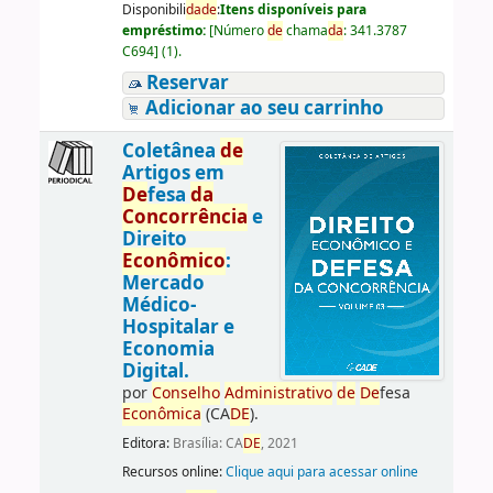
Disponibili
da
de
:
Itens disponíveis para
empréstimo:
[
Número
de
chama
da
:
341.3787
C694
]
(1).
Reservar
Adicionar ao seu carrinho
Coletânea
de
Artigos em
De
fesa
da
Concorrência
e
Direito
Econômico
:
Mercado
Médico-
Hospitalar e
Economia
Digital.
por
Conselho
Administrativo
de
De
fesa
Econômica
(CA
DE
).
Editora:
Brasília: CA
DE
, 2021
Recursos online:
Clique aqui para acessar online