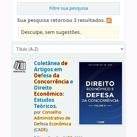
Filtre sua pesquisa
Sua pesquisa retornou 3 resultados.
Desculpe, sem sugestões.
Coletânea
de
Artigos em
De
fesa
da
Concorrência
e
Direito
Econômico
:
Estudos
Teóricos.
por
Conselho
Administrativo
de
De
fesa
Econômica
(CA
DE
).