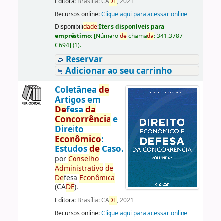
Editora:
Brasília: CA
DE
, 2021
Recursos online:
Clique aqui para acessar online
Disponibili
da
de
:
Itens disponíveis para
empréstimo:
[
Número
de
chama
da
:
341.3787
C694
]
(1).
Reservar
Adicionar ao seu carrinho
Coletânea
de
Artigos em
De
fesa
da
Concorrência
e
Direito
Econômico
:
Estudos
de
Caso.
por
Conselho
Administrativo
de
De
fesa
Econômica
(CA
DE
).
Editora:
Brasília: CA
DE
, 2021
Recursos online:
Clique aqui para acessar online