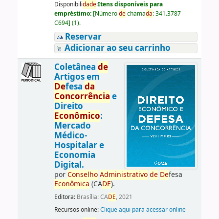
Disponibili
da
de
:
Itens disponíveis para
empréstimo:
[
Número
de
chama
da
:
341.3787
C694
]
(1).
Reservar
Adicionar ao seu carrinho
Coletânea
de
Artigos em
De
fesa
da
Concorrência
e
Direito
Econômico
:
Mercado
Médico-
Hospitalar e
Economia
Digital.
por
Conselho
Administrativo
de
De
fesa
Econômica
(CA
DE
).
Editora:
Brasília: CA
DE
, 2021
Recursos online:
Clique aqui para acessar online