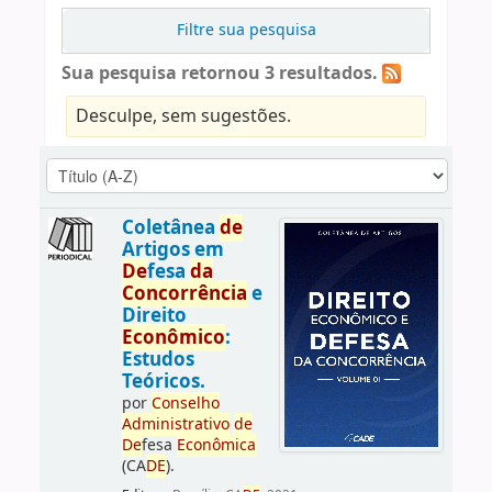
Filtre sua pesquisa
Sua pesquisa retornou 3 resultados.
Desculpe, sem sugestões.
Coletânea
de
Artigos em
De
fesa
da
Concorrência
e
Direito
Econômico
:
Estudos
Teóricos.
por
Conselho
Administrativo
de
De
fesa
Econômica
(CA
DE
).