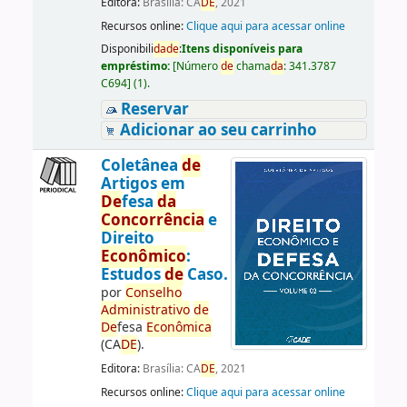
Editora:
Brasília: CA
DE
, 2021
Recursos online:
Clique aqui para acessar online
Disponibili
da
de
:
Itens disponíveis para
empréstimo:
[
Número
de
chama
da
:
341.3787
C694
]
(1).
Reservar
Adicionar ao seu carrinho
Coletânea
de
Artigos em
De
fesa
da
Concorrência
e
Direito
Econômico
:
Estudos
de
Caso.
por
Conselho
Administrativo
de
De
fesa
Econômica
(CA
DE
).
Editora:
Brasília: CA
DE
, 2021
Recursos online:
Clique aqui para acessar online