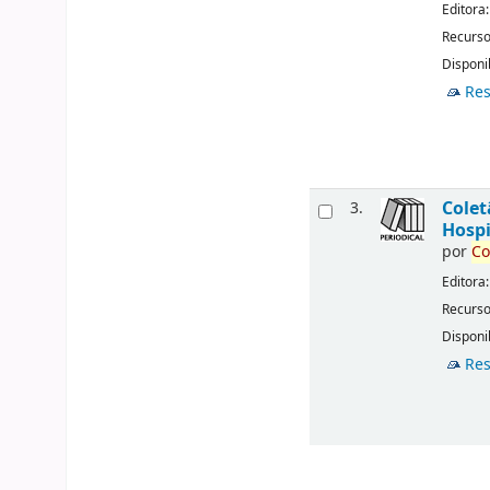
Editora
Recurso
Disponib
Res
Cole
3.
Hospi
por
Co
Editora
Recurso
Disponib
Res