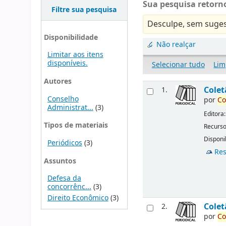
Sua pesquisa retorno
Filtre sua pesquisa
Desculpe, sem suges
Disponibilidade
Não realçar
Limitar aos itens
disponíveis.
Selecionar tudo
Lim
Autores
Cole
1.
Conselho
por
Co
Administrat...
(3)
Editora
Tipos de materiais
Recurso
Disponib
Periódicos
(3)
Res
Assuntos
Defesa da
concorrênc...
(3)
Direito Econômico
(3)
Cole
2.
por
Co