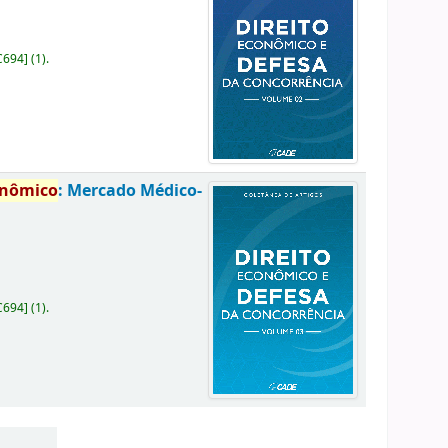
C694
]
(1).
onômico
: Mercado Médico-
C694
]
(1).