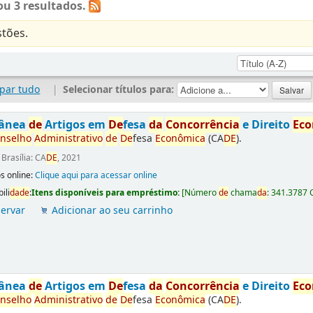
u 3 resultados.
tões.
par tudo
|
Selecionar títulos para:
tânea
de
Artigos em
De
fesa
da
Concorrência
e Direito
Ec
nselho
Administrativo
de
De
fesa
Econômica
(CA
DE
).
:
Brasília: CA
DE
, 2021
s online:
Clique aqui para acessar online
ili
da
de
:
Itens disponíveis para empréstimo:
[
Número
de
chama
da
:
341.3787 
ervar
Adicionar ao seu carrinho
tânea
de
Artigos em
De
fesa
da
Concorrência
e Direito
Ec
nselho
Administrativo
de
De
fesa
Econômica
(CA
DE
).