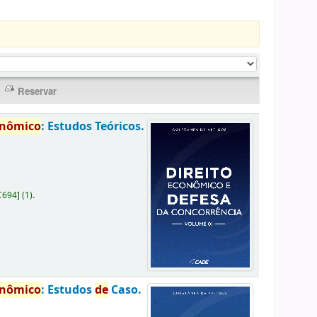
onômico
: Estudos Teóricos.
C694
]
(1).
onômico
: Estudos
de
Caso.