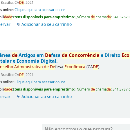
:
Brasília: CA
DE
, 2021
s online:
Clique aqui para acessar online
ili
da
de
:
Itens disponíveis para empréstimo:
[
Número
de
chama
da
:
341.3787 
ervar
Adicionar ao seu carrinho
tânea
de
Artigos em
De
fesa
da
Concorrência
e Direito
Ec
talar e Economia Digital.
nselho
Administrativo
de
De
fesa
Econômica
(CA
DE
).
:
Brasília: CA
DE
, 2021
s online:
Clique aqui para acessar online
ili
da
de
:
Itens disponíveis para empréstimo:
[
Número
de
chama
da
:
341.3787 
ervar
Adicionar ao seu carrinho
Não encontrou o que procura?