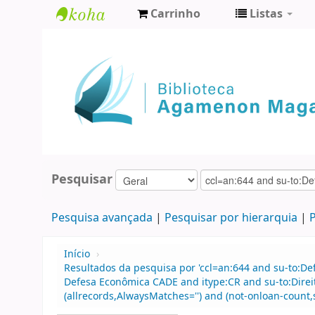
Carrinho
Listas
Biblioteca
Agamenon
Magalhães
Pesquisar
Pesquisa avançada
Pesquisar por hierarquia
P
Início
›
Resultados da pesquisa por 'ccl=an:644 and su-to:D
Defesa Econômica CADE and itype:CR and su-to:Direit
(allrecords,AlwaysMatches='') and (not-onloan-count,s