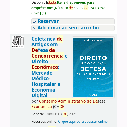
Disponibili
da
de
:
Itens disponíveis para
empréstimo:
[
Número
de
chama
da
:
341.3787
C694
]
(1).
Reservar
Adicionar ao seu carrinho
Coletânea
de
Artigos em
De
fesa
da
Concorrência
e
Direito
Econômico
:
Mercado
Médico-
Hospitalar e
Economia
Digital.
por
Conselho
Administrativo
de
De
fesa
Econômica
(CA
DE
).
Editora:
Brasília: CA
DE
, 2021
Recursos online:
Clique aqui para acessar online