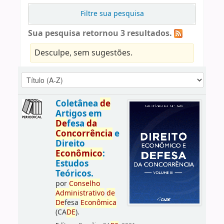
Filtre sua pesquisa
Sua pesquisa retornou 3 resultados.
Desculpe, sem sugestões.
Coletânea
de
Artigos em
De
fesa
da
Concorrência
e
Direito
Econômico
:
Estudos
Teóricos.
por
Conselho
Administrativo
de
De
fesa
Econômica
(CA
DE
).