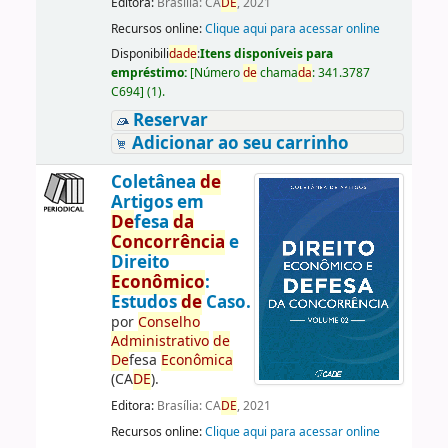
Editora:
Brasília: CA
DE
, 2021
Recursos online:
Clique aqui para acessar online
Disponibili
da
de
:
Itens disponíveis para
empréstimo:
[
Número
de
chama
da
:
341.3787
C694
]
(1).
Reservar
Adicionar ao seu carrinho
Coletânea
de
Artigos em
De
fesa
da
Concorrência
e
Direito
Econômico
:
Estudos
de
Caso.
por
Conselho
Administrativo
de
De
fesa
Econômica
(CA
DE
).
Editora:
Brasília: CA
DE
, 2021
Recursos online:
Clique aqui para acessar online