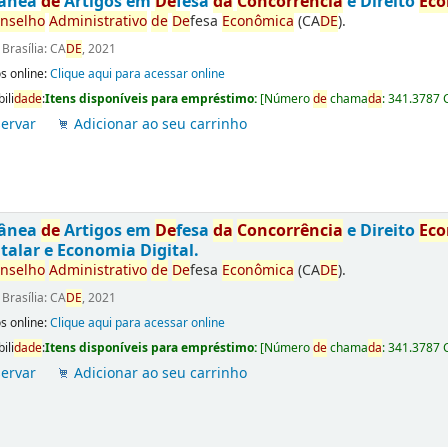
tânea
de
Artigos em
De
fesa
da
Concorrência
e Direito
Ec
nselho
Administrativo
de
De
fesa
Econômica
(CA
DE
).
:
Brasília: CA
DE
, 2021
s online:
Clique aqui para acessar online
ili
da
de
:
Itens disponíveis para empréstimo:
[
Número
de
chama
da
:
341.3787 
ervar
Adicionar ao seu carrinho
tânea
de
Artigos em
De
fesa
da
Concorrência
e Direito
Ec
talar e Economia Digital.
nselho
Administrativo
de
De
fesa
Econômica
(CA
DE
).
:
Brasília: CA
DE
, 2021
s online:
Clique aqui para acessar online
ili
da
de
:
Itens disponíveis para empréstimo:
[
Número
de
chama
da
:
341.3787 
ervar
Adicionar ao seu carrinho