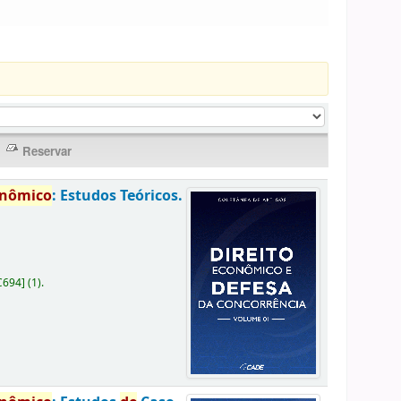
onômico
: Estudos Teóricos.
C694
]
(1).