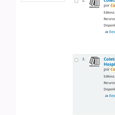
Cole
2.
por
Co
Editora
Recurso
Disponib
Res
Cole
3.
Hospi
por
Co
Editora
Recurso
Disponib
Res