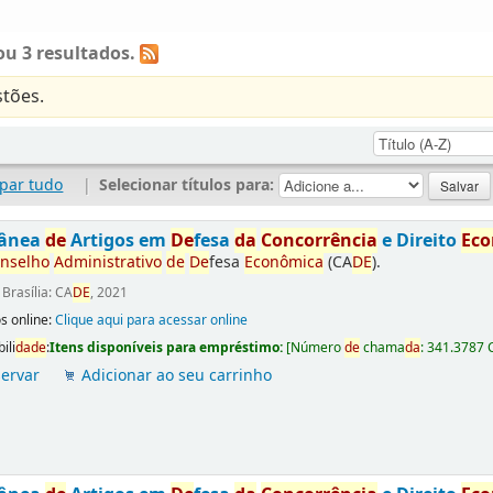
u 3 resultados.
tões.
par tudo
|
Selecionar títulos para:
tânea
de
Artigos em
De
fesa
da
Concorrência
e Direito
Ec
nselho
Administrativo
de
De
fesa
Econômica
(CA
DE
).
:
Brasília: CA
DE
, 2021
s online:
Clique aqui para acessar online
ili
da
de
:
Itens disponíveis para empréstimo:
[
Número
de
chama
da
:
341.3787 
ervar
Adicionar ao seu carrinho