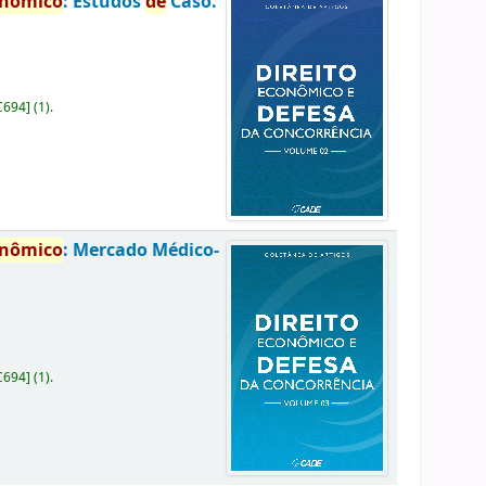
onômico
: Estudos
de
Caso.
C694
]
(1).
onômico
: Mercado Médico-
C694
]
(1).