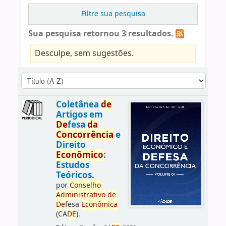
Filtre sua pesquisa
Sua pesquisa retornou 3 resultados.
Desculpe, sem sugestões.
Coletânea
de
Artigos em
De
fesa
da
Concorrência
e
Direito
Econômico
:
Estudos
Teóricos.
por
Conselho
Administrativo
de
De
fesa
Econômica
(CA
DE
).