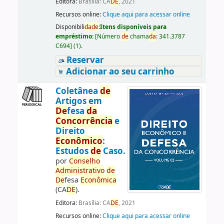
Editora:
Brasília: CA
DE
, 2021
Recursos online:
Clique aqui para acessar online
Disponibili
da
de
:
Itens disponíveis para
empréstimo:
[
Número
de
chama
da
:
341.3787
C694
]
(1).
Reservar
Adicionar ao seu carrinho
Coletânea
de
Artigos em
De
fesa
da
Concorrência
e
Direito
Econômico
:
Estudos
de
Caso.
por
Conselho
Administrativo
de
De
fesa
Econômica
(CA
DE
).
Editora:
Brasília: CA
DE
, 2021
Recursos online:
Clique aqui para acessar online