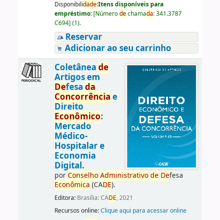
Disponibili
da
de
:
Itens disponíveis para
empréstimo:
[
Número
de
chama
da
:
341.3787
C694
]
(1).
Reservar
Adicionar ao seu carrinho
Coletânea
de
Artigos em
De
fesa
da
Concorrência
e
Direito
Econômico
:
Mercado
Médico-
Hospitalar e
Economia
Digital.
por
Conselho
Administrativo
de
De
fesa
Econômica
(CA
DE
).
Editora:
Brasília: CA
DE
, 2021
Recursos online:
Clique aqui para acessar online