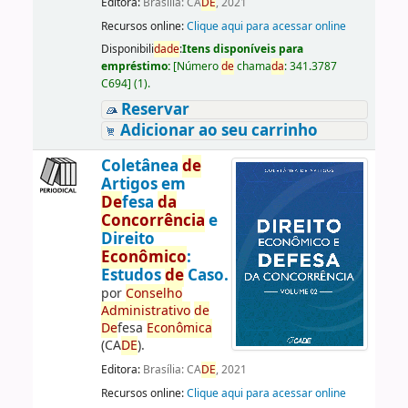
Editora:
Brasília: CA
DE
, 2021
Recursos online:
Clique aqui para acessar online
Disponibili
da
de
:
Itens disponíveis para
empréstimo:
[
Número
de
chama
da
:
341.3787
C694
]
(1).
Reservar
Adicionar ao seu carrinho
Coletânea
de
Artigos em
De
fesa
da
Concorrência
e
Direito
Econômico
:
Estudos
de
Caso.
por
Conselho
Administrativo
de
De
fesa
Econômica
(CA
DE
).
Editora:
Brasília: CA
DE
, 2021
Recursos online:
Clique aqui para acessar online