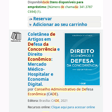
Disponibili
da
de
:
Itens disponíveis para
empréstimo:
[
Número
de
chama
da
:
341.3787
C694
]
(1).
Reservar
Adicionar ao seu carrinho
Coletânea
de
Artigos em
De
fesa
da
Concorrência
e
Direito
Econômico
:
Mercado
Médico-
Hospitalar e
Economia
Digital.
por
Conselho
Administrativo
de
De
fesa
Econômica
(CA
DE
).
Editora:
Brasília: CA
DE
, 2021
Recursos online:
Clique aqui para acessar online