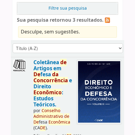
Filtre sua pesquisa
Sua pesquisa retornou 3 resultados.
Desculpe, sem sugestões.
Coletânea
de
Artigos em
De
fesa
da
Concorrência
e
Direito
Econômico
:
Estudos
Teóricos.
por
Conselho
Administrativo
de
De
fesa
Econômica
(CA
DE
).