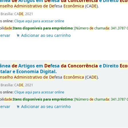
tânea
de
Artigos em
De
fesa
da
Concorrência
e Direito
Ec
nselho
Administrativo
de
De
fesa
Econômica
(CA
DE
).
:
Brasília: CA
DE
, 2021
s online:
Clique aqui para acessar online
ili
da
de
:
Itens disponíveis para empréstimo:
[
Número
de
chama
da
:
341.3787 
ervar
Adicionar ao seu carrinho
tânea
de
Artigos em
De
fesa
da
Concorrência
e Direito
Ec
talar e Economia Digital.
nselho
Administrativo
de
De
fesa
Econômica
(CA
DE
).
:
Brasília: CA
DE
, 2021
s online:
Clique aqui para acessar online
ili
da
de
:
Itens disponíveis para empréstimo:
[
Número
de
chama
da
:
341.3787 
ervar
Adicionar ao seu carrinho