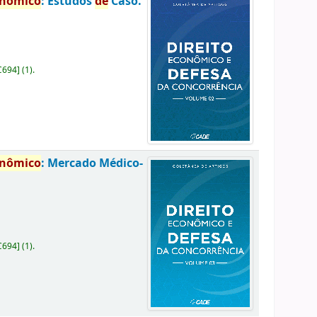
onômico
: Estudos
de
Caso.
C694
]
(1).
onômico
: Mercado Médico-
C694
]
(1).