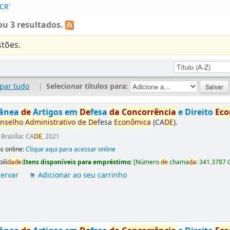
CR'
u 3 resultados.
tões.
par tudo
|
Selecionar títulos para:
tânea
de
Artigos em
De
fesa
da
Concorrência
e Direito
Ec
nselho
Administrativo
de
De
fesa
Econômica
(CA
DE
).
:
Brasília: CA
DE
, 2021
s online:
Clique aqui para acessar online
ili
da
de
:
Itens disponíveis para empréstimo:
[
Número
de
chama
da
:
341.3787 
ervar
Adicionar ao seu carrinho