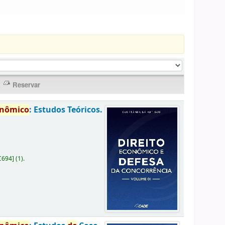
onômico
: Estudos Teóricos.
C694
]
(1).