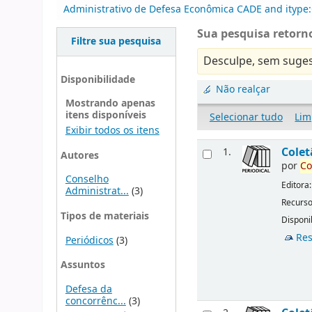
Administrativo de Defesa Econômica CADE and itype:
Sua pesquisa retorno
Filtre sua pesquisa
Desculpe, sem suges
Disponibilidade
Não realçar
Mostrando apenas
itens disponíveis
Selecionar tudo
Lim
Exibir todos os itens
Cole
1.
Autores
por
Co
Conselho
Editora
Administrat...
(3)
Recurso
Tipos de materiais
Disponib
Res
Periódicos
(3)
Assuntos
Defesa da
concorrênc...
(3)