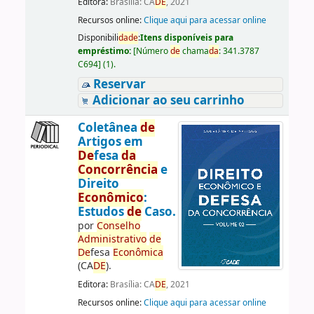
Editora:
Brasília: CA
DE
, 2021
Recursos online:
Clique aqui para acessar online
Disponibili
da
de
:
Itens disponíveis para
empréstimo:
[
Número
de
chama
da
:
341.3787
C694
]
(1).
Reservar
Adicionar ao seu carrinho
Coletânea
de
Artigos em
De
fesa
da
Concorrência
e
Direito
Econômico
:
Estudos
de
Caso.
por
Conselho
Administrativo
de
De
fesa
Econômica
(CA
DE
).
Editora:
Brasília: CA
DE
, 2021
Recursos online:
Clique aqui para acessar online