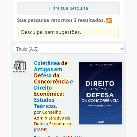
Filtre sua pesquisa
Sua pesquisa retornou 3 resultados.
Desculpe, sem sugestões.
Coletânea
de
Artigos em
De
fesa
da
Concorrência
e
Direito
Econômico
:
Estudos
Teóricos.
por
Conselho
Administrativo
de
De
fesa
Econômica
(CA
DE
).