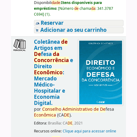
Disponibili
da
de
:
Itens disponíveis para
empréstimo:
[
Número
de
chama
da
:
341.3787
C694
]
(1).
Reservar
Adicionar ao seu carrinho
Coletânea
de
Artigos em
De
fesa
da
Concorrência
e
Direito
Econômico
:
Mercado
Médico-
Hospitalar e
Economia
Digital.
por
Conselho
Administrativo
de
De
fesa
Econômica
(CA
DE
).
Editora:
Brasília: CA
DE
, 2021
Recursos online:
Clique aqui para acessar online