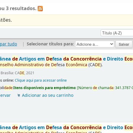
u 3 resultados.
tões.
par tudo
|
Selecionar títulos para:
tânea
de
Artigos em
De
fesa
da
Concorrência
e Direito
Ec
nselho
Administrativo
de
De
fesa
Econômica
(CA
DE
).
:
Brasília: CA
DE
, 2021
s online:
Clique aqui para acessar online
ili
da
de
:
Itens disponíveis para empréstimo:
[
Número
de
chama
da
:
341.3787 
ervar
Adicionar ao seu carrinho
tânea
de
Artigos em
De
fesa
da
Concorrência
e Direito
Ec