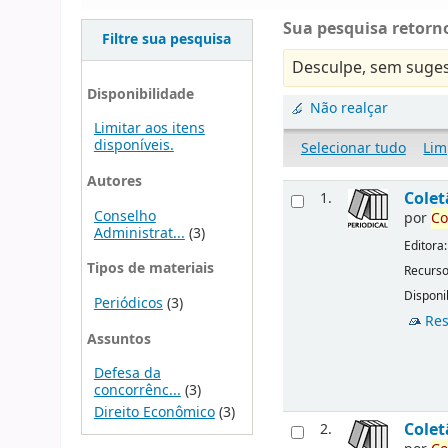
Sua pesquisa retorno
Filtre sua pesquisa
Desculpe, sem suges
Disponibilidade
Não realçar
Limitar aos itens
disponíveis.
Selecionar tudo
Lim
Autores
Cole
1.
Conselho
por
Co
Administrat...
(3)
Editora
Tipos de materiais
Recurso
Disponib
Periódicos
(3)
Res
Assuntos
Defesa da
concorrênc...
(3)
Direito Econômico
(3)
Cole
2.