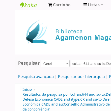
Carrinho
Listas
Biblioteca
Agamenon
Magalhães
Pesquisar
Pesquisa avançada
Pesquisar por hierarquia
P
Início
›
Resultados da pesquisa por 'ccl=an:644 and su-to:D
Defesa Econômica CADE and itype:CR and su-to:Direi
Econômica CADE and au:Conselho Administrativo de D
da concorrência'