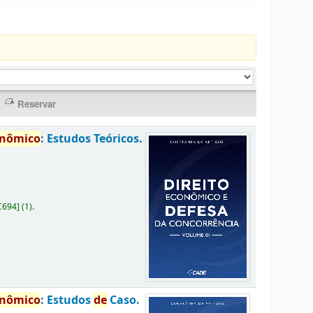
onômico
: Estudos Teóricos.
C694
]
(1).
onômico
: Estudos
de
Caso.