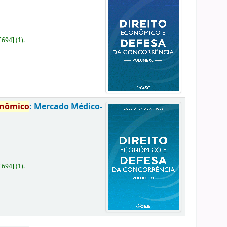
C694
]
(1).
onômico
: Mercado Médico-
C694
]
(1).