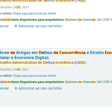
nselho
Administrativo
de
De
fesa
Econômica
(CA
DE
).
:
Brasília: CA
DE
, 2021
s online:
Clique aqui para acessar online
ili
da
de
:
Itens disponíveis para empréstimo:
[
Número
de
chama
da
:
341.3787 
ervar
Adicionar ao seu carrinho
tânea
de
Artigos em
De
fesa
da
Concorrência
e Direito
Ec
talar e Economia Digital.
nselho
Administrativo
de
De
fesa
Econômica
(CA
DE
).
:
Brasília: CA
DE
, 2021
s online:
Clique aqui para acessar online
ili
da
de
:
Itens disponíveis para empréstimo:
[
Número
de
chama
da
:
341.3787 
ervar
Adicionar ao seu carrinho