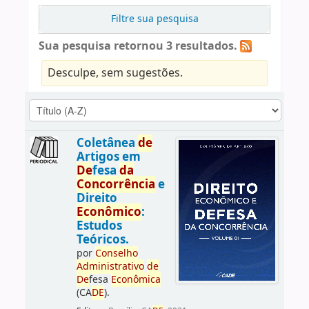
Filtre sua pesquisa
Sua pesquisa retornou 3 resultados.
Desculpe, sem sugestões.
Coletânea
de
Artigos em
De
fesa
da
Concorrência
e
Direito
Econômico
:
Estudos
Teóricos.
por
Conselho
Administrativo
de
De
fesa
Econômica
(CA
DE
).