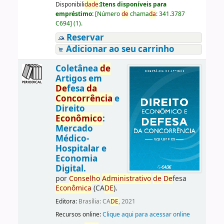
Disponibili
da
de
:
Itens disponíveis para
empréstimo:
[
Número
de
chama
da
:
341.3787
C694
]
(1).
Reservar
Adicionar ao seu carrinho
Coletânea
de
Artigos em
De
fesa
da
Concorrência
e
Direito
Econômico
:
Mercado
Médico-
Hospitalar e
Economia
Digital.
por
Conselho
Administrativo
de
De
fesa
Econômica
(CA
DE
).
Editora:
Brasília: CA
DE
, 2021
Recursos online:
Clique aqui para acessar online