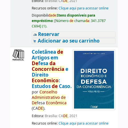
Editora:
Brasília: CA
DE
, 2021
Recursos online:
Clique aqui para acessar online
Disponibili
da
de
:
Itens disponíveis para
empréstimo:
[
Número
de
chama
da
:
341.3787
C694
]
(1).
Reservar
Adicionar ao seu carrinho
Coletânea
de
Artigos em
De
fesa
da
Concorrência
e
Direito
Econômico
:
Estudos
de
Caso.
por
Conselho
Administrativo
de
De
fesa
Econômica
(CA
DE
).
Editora:
Brasília: CA
DE
, 2021
Recursos online:
Clique aqui para acessar online